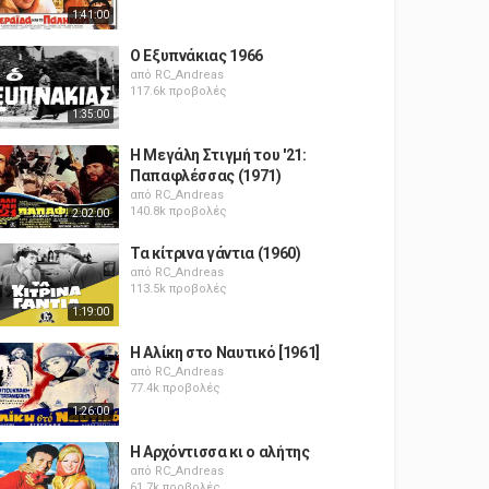
1:41:00
Ο Εξυπνάκιας 1966
από
RC_Andreas
117.6k προβολές
1:35:00
Η Μεγάλη Στιγμή του '21:
Παπαφλέσσας (1971)
από
RC_Andreas
140.8k προβολές
2:02:00
Τα κίτρινα γάντια (1960)
από
RC_Andreas
113.5k προβολές
1:19:00
Η Αλίκη στο Ναυτικό [1961]
από
RC_Andreas
77.4k προβολές
1:26:00
Η Αρχόντισσα κι ο αλήτης
από
RC_Andreas
61.7k προβολές