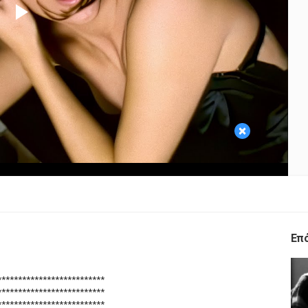
Play
Video
×
Επ
**************************
**************************
**************************