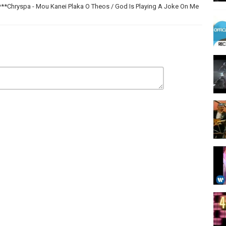
***Chryspa - Mou Kanei Plaka O Theos / God Is Playing A Joke On Me
intageGreekHits4K?sub_confirmation=1
ι αποκλειστικά με την αναβάθμιση παλιών ελληνικών μουσικών
ρώνεστε για νέο περιεχόμενο. Επίσης κάντε like και αφήστε