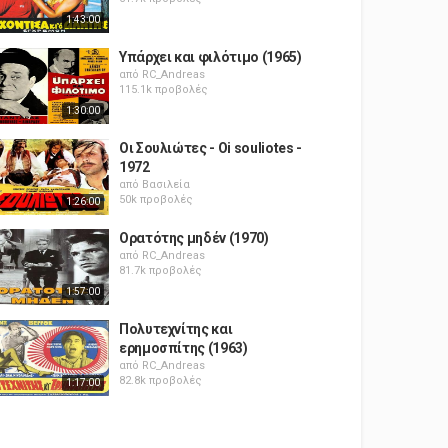
1:43:00
Υπάρχει και φιλότιμο (1965)
από
RC_Andreas
115.1k προβολές
1:30:00
Οι Σουλιώτες - Oi souliotes -
1972
από
Βασιλεία
50k προβολές
1:26:00
Ορατότης μηδέν (1970)
από
RC_Andreas
81.7k προβολές
1:57:00
Πολυτεχνίτης και
ερημοσπίτης (1963)
από
RC_Andreas
82.8k προβολές
1:17:00