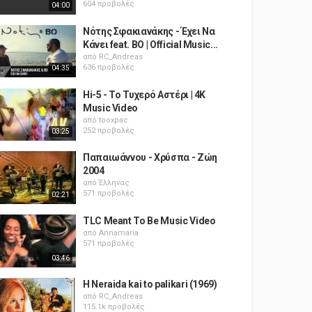
604 προβολές
04:00
Νότης Σφακιανάκης - Έχει Να
Κάνει feat. BO | Official Music...
από
RC_Andreas
636 προβολές
04:35
Hi-5 - Το Τυχερό Αστέρι | 4K
Music Video
από
tooxpac
252 προβολές
03:25
Παπαιωάννου - Χρύσπα - Ζώη
2004
από
Έλληνας
571 προβολές
02:21
TLC Meant To Be Music Video
από
Annamaria
571 προβολές
03:46
H Neraida kai to palikari (1969)
από
RC_Andreas
115.1k προβολές