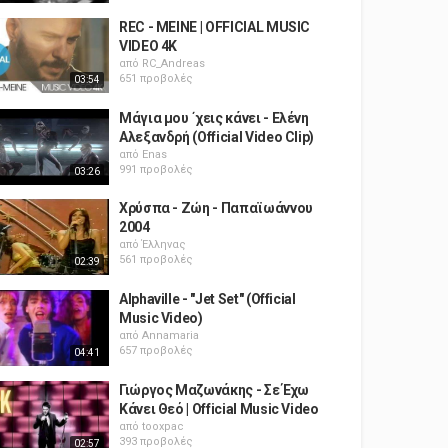
REC - MEINE | OFFICIAL MUSIC
VIDEO 4K
από
RC_Andreas
651 προβολές
03:54
Μάγια μου ΄χεις κάνει - Ελένη
Αλεξανδρή (Official Video Clip)
από
Enas
991 προβολές
03:26
Χρύσπα - Ζώη - Παπαϊωάννου
2004
από
Έλληνας
561 προβολές
02:39
Alphaville - "Jet Set" (Official
Music Video)
από
Annamaria
657 προβολές
04:41
Γιώργος Μαζωνάκης - Σε Έχω
Κάνει Θεό | Official Music Video
από
tooxpac
393 προβολές
02:57