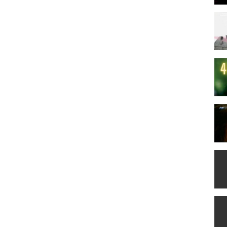
---------------------------------------------------------------------- -----------------------------
right Act 1976:
showcasing vintage Greek music content that has been upscaled to 4K
al. All rights belong to their respective owners. We have only utilized
, enhancement, and appreciation of Greek cultural heritage.
which has not always been specifically authorized by the copyright
rts to advance understanding of Greek music history and cultural
y such copyrighted material as provided for in section 107 of the U.S.
 composers, performers, and creators of the Content. If you are the
wish to have it removed, please contact us directly before taking any
gal activities related to the unauthorized distribution or