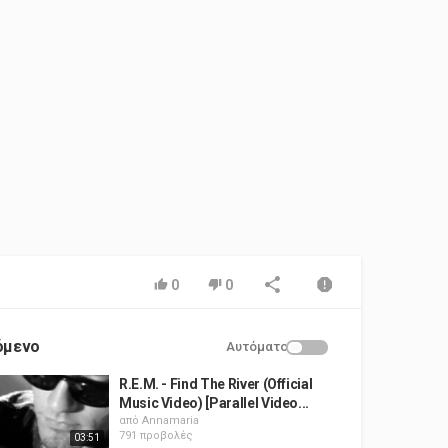
0
0
όμενο
Αυτόματο
R.E.M. - Find The River (Official
Music Video) [Parallel Video...
από
Annamaria
791 προβολές
03:51