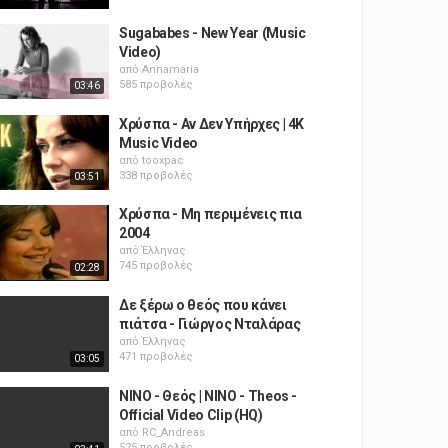
Sugababes - New Year (Music
Video)
από
Annamaria
585 προβολές
03:46
Χρύσπα - Αν Δεν Υπήρχες | 4K
Music Video
από
tooxpac
338 προβολές
03:51
Χρύσπα - Μη περιμένεις πια
2004
από
Έλληνας
745 προβολές
02:28
Δε ξέρω ο θεός που κάνει
πιάτσα - Γιώργος Νταλάρας
από
Έλληνας
471 προβολές
03:05
NINO - Θεός | NINO - Theos -
Official Video Clip (HQ)
από
RC_Andreas
525 προβολές