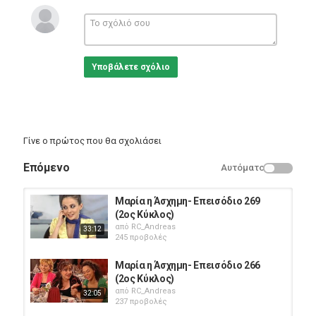
Greek Films
Υποβάλετε σχόλιο
Γίνε ο πρώτος που θα σχολιάσει
Επόμενο
Αυτόματο
Μαρία η Άσχημη- Επεισόδιο 269
(2ος Κύκλος)
από
RC_Andreas
33:12
245 προβολές
Μαρία η Άσχημη- Επεισόδιο 266
(2ος Κύκλος)
από
RC_Andreas
32:05
237 προβολές