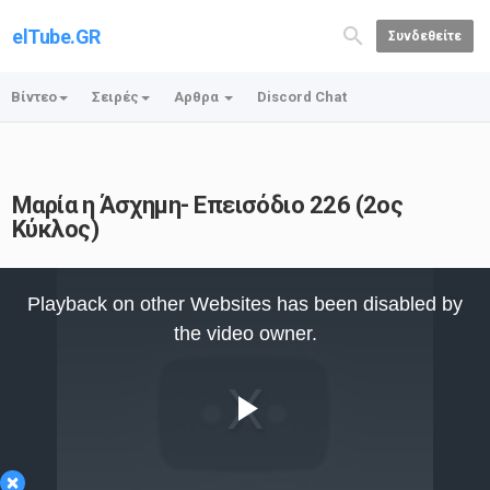
elTube.GR
Συνδεθείτε
Βίντεο
Σειρές
Αρθρα
Discord Chat
Μαρία η Άσχημη- Επεισόδιο 226 (2ος
Κύκλος)
This
is
Playback on other Websites has been disabled by
a
modal
the video owner.
window.
Play
×