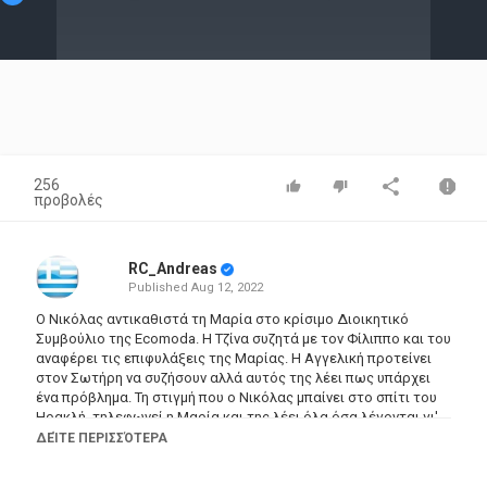
Video
256
προβολές
RC_Andreas
Published
Aug 12, 2022
Ο Νικόλας αντικαθιστά τη Μαρία στο κρίσιμο Διοικητικό
Συμβούλιο της Ecomoda. Η Τζίνα συζητά με τον Φίλιππο και του
αναφέρει τις επιφυλάξεις της Μαρίας. Η Αγγελική προτείνει
στον Σωτήρη να συζήσουν αλλά αυτός της λέει πως υπάρχει
ένα πρόβλημα. Τη στιγμή που ο Νικόλας μπαίνει στο σπίτι του
Ηρακλή, τηλεφωνεί η Μαρία και της λέει όλα όσα λέγονται γι'
αυτήν στην Ecomoda και τα μέτρα που θα λάβουν εναντίον της.
ΔΕΊΤΕ ΠΕΡΙΣΣΌΤΕΡΑ
Κατηγορίες