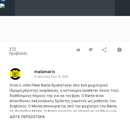
Video
372
προβολές
malamaris
Published
Dec 8, 2021
Όταν ο John Peter Barrie δραπετεύει από ένα ψυχιατρικό
ίδρυμα μέγιστης ασφάλειας, η αστυνομία αναθέτει όλους τους
διαθέσιμους πόρους της για να τον βρει. Ο Barrie είναι
επικίνδυνος σεξουαλικός δράστης γνωστός ως μαθητής του
διαβόλου. Ο Morse επικουρείται από την ψυχίατρο του Barrie,
τη Δρ Esther Martin. Ο Barrie έρχεται σε επαφή με το Μορς και
αρχίζουν ένα θανατηφόρο παιχνίδι της γάτας και του
ΔΕΊΤΕ ΠΕΡΙΣΣΌΤΕΡΑ
ποντικιού. Όταν ο Morse αρνείται να παίξει το παιχνίδι του
Μπάρι, ο τρελός απαγάγει μια γυναίκα και απαιτεί να κρατηθεί