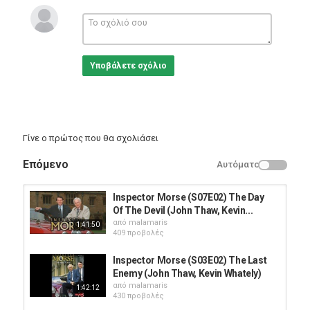
η Δρ. Μάρτιν για μια μελλοντική ανταλλαγή. Καθώς προχωρά η
έρευνα, ο Morse πιστεύει ότι ο Barrie έχει συνεργούς στην
περιοχή, αλλά όταν σκοτώνεται ένας τοπικός καλλιτέχνης,
συνειδητοποιεί ότι ψάχνει σε λάθος κατεύθυνση.
Director: Stephen Whittaker
Υποβάλετε σχόλιο
Writers: Colin Dexter (characters), Daniel Boyle
Stars: John Thaw, Kevin Whately, Keith Allen
Κατηγορίες
Eng Films
Γίνε ο πρώτος που θα σχολιάσει
Επόμενο
Αυτόματο
Inspector Morse (S07E02) The Day
Of The Devil (John Thaw, Kevin...
από
malamaris
1:41:50
409 προβολές
Inspector Morse (S03E02) The Last
Enemy (John Thaw, Kevin Whately)
από
malamaris
1:42:12
430 προβολές