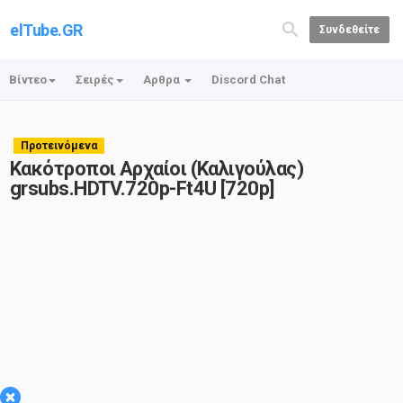
elTube.GR
Συνδεθείτε
Βίντεο
Σειρές
Αρθρα
Discord Chat
Προτεινόμενα
Κακότροποι Αρχαίοι (Καλιγούλας)
grsubs.HDTV.720p-Ft4U [720p]
×