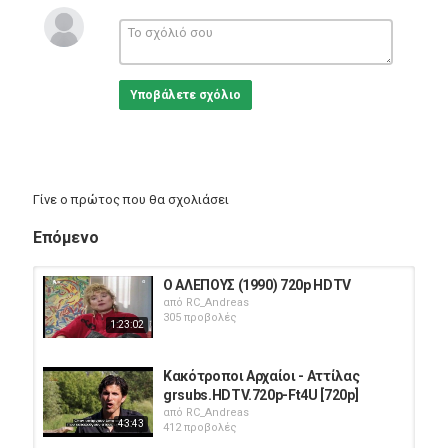
Υποβάλετε σχόλιο
Γίνε ο πρώτος που θα σχολιάσει
Επόμενο
Ο ΑΛΕΠΟΥΣ (1990) 720p HDTV
από
RC_Andreas
305 προβολές
1:23:02
Κακότροποι Αρχαίοι - Αττίλας
grsubs.HDTV.720p-Ft4U [720p]
από
RC_Andreas
43:43
412 προβολές