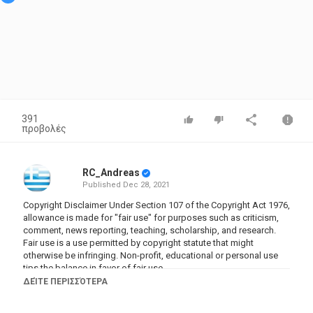
391
προβολές
RC_Andreas
Published
Dec 28, 2021
Copyright Disclaimer Under Section 107 of the Copyright Act 1976,
allowance is made for "fair use" for purposes such as criticism,
comment, news reporting, teaching, scholarship, and research.
Fair use is a use permitted by copyright statute that might
otherwise be infringing. Non-profit, educational or personal use
tips the balance in favor of fair use.
ΔΕΊΤΕ ΠΕΡΙΣΣΌΤΕΡΑ
Κατηγορίες
Documentary