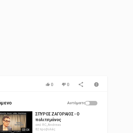
0
0
όμενο
Αυτόματο
ΣΠΥΡΟΣ ΖΑΓΟΡΑΙΟΣ - Ο
πολιτσμάνος
από
RC_Andreas
82 προβολές
03:04