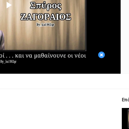
Play
Video
×
Επ