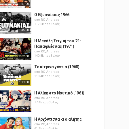
1:41:00
Ο Εξυπνάκιας 1966
από
RC_Andreas
117.5k προβολές
1:35:00
Η Μεγάλη Στιγμή του '21:
Παπαφλέσσας (1971)
από
RC_Andreas
140.8k προβολές
2:02:00
Τα κίτρινα γάντια (1960)
από
RC_Andreas
113.4k προβολές
1:19:00
Η Αλίκη στο Ναυτικό [1961]
από
RC_Andreas
77.4k προβολές
1:26:00
Η Αρχόντισσα κι ο αλήτης
από
RC_Andreas
61.7k προβολές