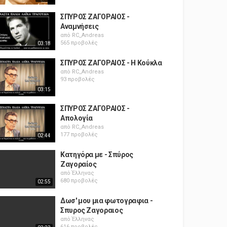
ΣΠΥΡΟΣ ΖΑΓΟΡΑΙΟΣ -
Αναμνήσεις
από
RC_Andreas
565 προβολές
03:18
ΣΠΥΡΟΣ ΖΑΓΟΡΑΙΟΣ - Η Κούκλα
από
RC_Andreas
93 προβολές
03:15
ΣΠΥΡΟΣ ΖΑΓΟΡΑΙΟΣ -
Απολογία
από
RC_Andreas
177 προβολές
02:44
Κατηγόρα με - Σπύρος
Ζαγοραίος
από
Έλληνας
680 προβολές
02:55
Δωσ' μου μια φωτογραφια -
Σπυρος Ζαγοραιος
από
Έλληνας
616 προβολές