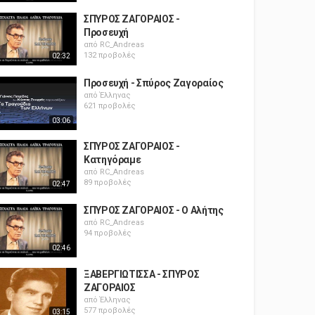
ΣΠΥΡΟΣ ΖΑΓΟΡΑΙΟΣ -
Προσευχή
από
RC_Andreas
132 προβολές
02:32
Προσευχή - Σπύρος Ζαγοραίος
από
Έλληνας
621 προβολές
03:06
ΣΠΥΡΟΣ ΖΑΓΟΡΑΙΟΣ -
Κατηγόραμε
από
RC_Andreas
89 προβολές
02:47
ΣΠΥΡΟΣ ΖΑΓΟΡΑΙΟΣ - Ο Αλήτης
από
RC_Andreas
94 προβολές
02:46
ΞΑΒΕΡΓΙΩΤΙΣΣΑ - ΣΠΥΡΟΣ
ΖΑΓΟΡΑΙΟΣ
από
Έλληνας
577 προβολές
03:15