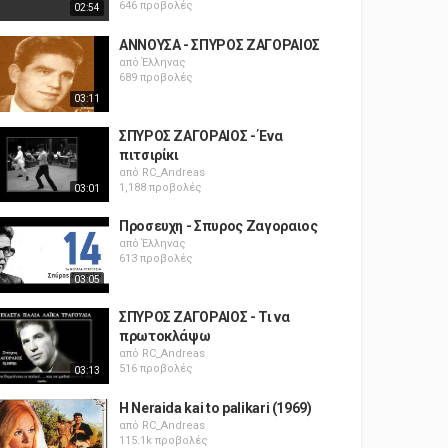
646 προβολές
02:54
ΑΝΝΟΥΣΑ - ΣΠΥΡΟΣ ΖΑΓΟΡΑΙΟΣ
από
Έλληνας
689 προβολές
03:11
ΣΠΥΡΟΣ ΖΑΓΟΡΑΙΟΣ - Ένα
πιτσιρίκι
από
RC_Andreas
1,188 προβολές
03:01
Προσευχη - Σπυρος Ζαγοραιος
από
Έλληνας
613 προβολές
03:05
ΣΠΥΡΟΣ ΖΑΓΟΡΑΙΟΣ - Τι να
πρωτοκλάψω
από
RC_Andreas
516 προβολές
03:13
H Neraida kai to palikari (1969)
από
RC_Andreas
115.1k προβολές