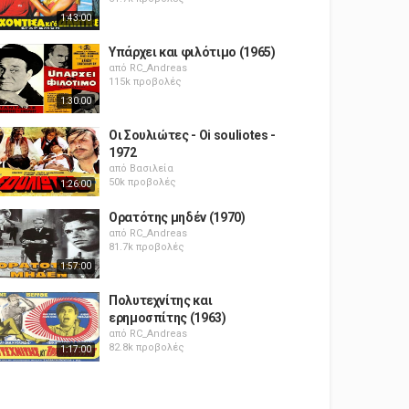
1:43:00
Υπάρχει και φιλότιμο (1965)
από
RC_Andreas
115k προβολές
1:30:00
Οι Σουλιώτες - Oi souliotes -
1972
από
Βασιλεία
50k προβολές
1:26:00
Ορατότης μηδέν (1970)
από
RC_Andreas
81.7k προβολές
1:57:00
Πολυτεχνίτης και
ερημοσπίτης (1963)
από
RC_Andreas
82.8k προβολές
1:17:00