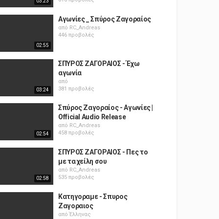
03:23
Αγωνίες _ Σπύρος Ζαγοραίος
από
RC_Andreas
446 προβολές
02:55
ΣΠΥΡΟΣ ΖΑΓΟΡΑΙΟΣ - Έχω
αγωνία
από
381 προβολές
03:24
Σπύρος Ζαγοραίος - Αγωνίες |
Official Audio Release
από
RC_Andreas
458 προβολές
02:54
ΣΠΥΡΟΣ ΖΑΓΟΡΑΙΟΣ - Πες το
με τα χείλη σου
από
RC_Andreas
535 προβολές
02:58
Κατηγοραμε - Σπυρος
Ζαγοραιος
από
Έλληνας