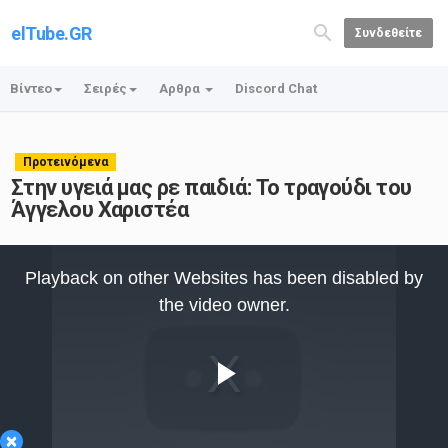
elTube.GR
Συνδεθείτε
Βίντεο
Σειρές
Αρθρα
Discord Chat
Προτεινόμενα
Στην υγειά μας ρε παιδιά: Το τραγούδι του
Άγγελου Χαριστέα
This
is
Playback on other Websites has been disabled by
a
modal
the video owner.
window.
Play
×