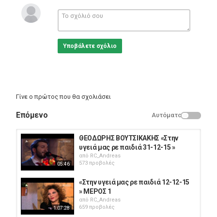
Υποβάλετε σχόλιο
Γίνε ο πρώτος που θα σχολιάσει
Επόμενο
Αυτόματο
ΘΕΟΔΩΡΗΣ ΒΟΥΤΣΙΚΑΚΗΣ «Στην
υγειά μας ρε παιδιά 31-12-15 »
από
RC_Andreas
573 προβολές
05:46
«Στην υγειά μας ρε παιδιά 12-12-15
» ΜΕΡΟΣ 1
από
RC_Andreas
659 προβολές
1:07:28