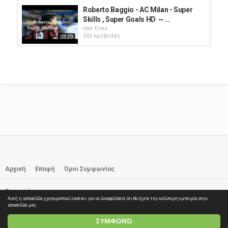
Roberto Baggio - AC Milan - Super
Skills , Super Goals HD ～...
από
Enas
555 προβολές
03:29
BAGGIO - Against Juventus 2001
από
Enas
553 προβολές
01:14
Roberto Baggio - Juventus - Super
Skills , Super Goals HD ～...
από
Enas
645 προβολές
04:39
Roberto Baggio
από
Enas
632 προβολές
Αρχική
Επαφή
Όροι Συμφωνίας
40:57
Εγγραφή
Fiorentina-Juventus 1-0 IL RITORNO
Αυτή η ιστοσελίδα χρησιμοποιεί cookies για να διασφαλίσετε ότι θα έχετε την καλύτερη εμπειρία στην
DI ROBERTO BAGGIO A FIRENZE...
© 2026 elTube.GR. All rights reserved
ιστοσελίδα μας
από
Enas
ΣΥΜΦΩΝΏ
543 προβολές
03:04
Greek