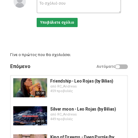
Υποβάλετε σχόλιο
Γίνε ο πρώτος που θα σχολιάσει
Επόμενο
Αυτόματο
Friendship - Leo Rojas (by Bilias)
από
RC_Andreas
459 προβολές
05:08
Silver moon - Leo Rojas (by Bilias)
από
RC_Andreas
449 προβολές
04:05
King of Dreams - Deep Purple (by