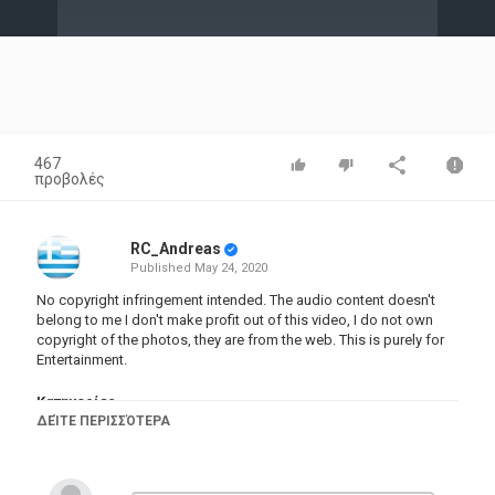
Video
467
προβολές
RC_Andreas
Published
May 24, 2020
No copyright infringement intended. The audio content doesn't
belong to me I don't make profit out of this video, I do not own
copyright of the photos, they are from the web. This is purely for
Entertainment.
Κατηγορίες
ΔΕΊΤΕ ΠΕΡΙΣΣΌΤΕΡΑ
Eng Music