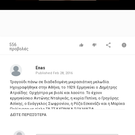
Video
556
προβολές
Enas
Published
Feb 28, 2016
Τραγούδι πάνω σε διαδεδομένη μικρασιάτικη μελωδία.
Ηχογραφήθηκε στην Αθήνα, το 1929. Ερμηνεύει ο Δημήτρης
Ατραΐδης. Ορχήστρα με βιολί και λαούτο. Το έχουν
ερμηνεύσειο Αντώνης Νταλγκάς, η κυρία Πιπίνα, ο Γρηγόρης
Ασίκης, ο Ευάγγελος Σωφρονίου, η Ρόζα Εσκενάζυ και η Μαρίκα
Πολίτισσα με τίτλο ΤΑ ΤΣΑΧΠΙΝΙΚΑ ΣΟΥ ΜΑΤΙΑ.
DIMITRIS ATRAIDIS, KATIFES
ΔΕΊΤΕ ΠΕΡΙΣΣΌΤΕΡΑ
Κατηγορίες
Greek Music