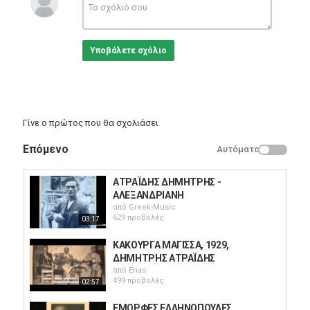
Υποβάλετε σχόλιο
Γίνε ο πρώτος που θα σχολιάσει
Επόμενο
Αυτόματο
ΑΤΡΑΪΔΗΣ ΔΗΜΗΤΡΗΣ -
ΑΛΕΞΑΝΔΡΙΑΝΗ
από
Greek-Music
629 προβολές
03:17
ΚΑΚΟΥΡΓΑ ΜΑΓΙΣΣΑ, 1929,
ΔΗΜΗΤΡΗΣ ΑΤΡΑΪΔΗΣ
από
Enas
499 προβολές
02:57
ΕΜΟΡΦΕΣ ΕΛΛΗΝΟΠΟΥΛΕΣ