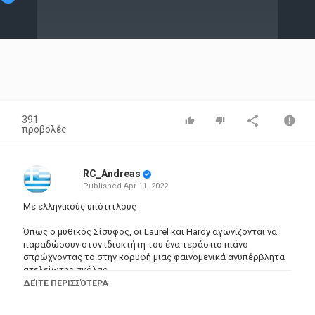
Video
391
προβολές
RC_Andreas
Published
Apr 11, 2022
Με ελληνικούς υπότιτλους
Όπως ο μυθικός Σίσυφος, οι Laurel και Hardy αγωνίζονται να
παραδώσουν στον ιδιοκτήτη του ένα τεράστιο πιάνο
σπρώχνοντας το στην κορυφή μιας φαινομενικά ανυπέρβλητα
ατελείωτης σκάλας.
ΔΕΊΤΕ ΠΕΡΙΣΣΌΤΕΡΑ
Director: James Parrott
Writer: H.M. Walker