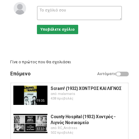
Stan Laurel, Oliver Hardy, Dinah
Producer: Hal Roach
Like the legendary Sisyphus, deliverymen Laurel and Hardy
struggle to push a large crated piano up a seemingly
Υποβάλετε σχόλιο
insurmountable flight of stairs.
Κατηγορίες
Eng Films
Γίνε ο πρώτος που θα σχολιάσει
Επόμενο
Αυτόματο
Scram! (1932) ΧΟΝΤΡΟΣ ΚΑΙ ΛΙΓΝΟΣ
από
malamaris
438 προβολές
19:35
County Hospital (1932) Χοντρός -
Λιγνός Νοσικομείο
από
RC_Andreas
17:59
502 προβολές