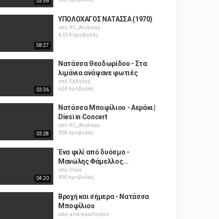
03:56
ΥΠΟΛΟΧΑΓΟΣ ΝΑΤΑΣΣΑ (1970)
από
RC_Andreas
4,014 προβολές
58:27
Νατάσσα Θεοδωρίδου - Στα
λιμάνια ανάψανε φωτιές
από
Έλληνας
624 προβολές
03:36
Νατάσσα Μποφίλιου - Αεράκι |
Diesi in Concert
από
RC_Andreas
338 προβολές
03:28
Ένα φιλί από δυόσμο -
Μανώλης Φάμελλος...
από
Enas
490 προβολές
04:20
Βροχή και σήμερα - Νατάσσα
Μποφίλιου
από
andreasrhodes