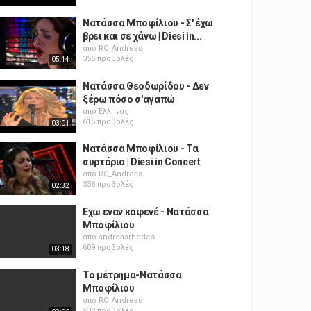
Νατάσσα Μποφίλιου - Σ' έχω
βρει και σε χάνω | Diesi in...
από
RC_Andreas
355 προβολές
05:14
Νατάσσα Θεοδωρίδου - Δεν
ξέρω πόσο σ'αγαπώ
από
Έλληνας
615 προβολές
03:01
Νατάσσα Μποφίλιου - Τα
συρτάρια | Diesi in Concert
από
RC_Andreas
338 προβολές
02:32
Εχω εναν καφενέ - Νατάσσα
Μποφίλιου
από
andreasrhodes
609 προβολές
03:18
Το μέτρημα-Νατάσσα
Μποφίλιου
από
RC_Andreas
532 προβολές