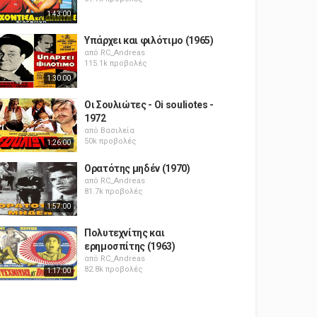
1:43:00
Υπάρχει και φιλότιμο (1965)
από
RC_Andreas
115.1k προβολές
1:30:00
Οι Σουλιώτες - Oi souliotes -
1972
από
Βασιλεία
50k προβολές
1:26:00
Ορατότης μηδέν (1970)
από
RC_Andreas
81.7k προβολές
1:57:00
Πολυτεχνίτης και
ερημοσπίτης (1963)
από
RC_Andreas
82.8k προβολές
1:17:00