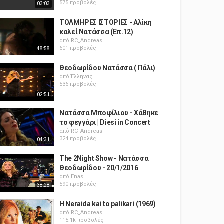
575 προβολές
03:03
ΤΟΛΜΗΡΕΣ ΙΣΤΟΡΙΕΣ - Αλίκη
καλεί Νατάσσα (Επ.12)
από
RC_Andreas
601 προβολές
48:58
Θεοδωρίδου Νατάσσα ( Πάλι)
από
Έλληνας
536 προβολές
02:51
Νατάσσα Μποφίλιου - Χάθηκε
το φεγγάρι | Diesi in Concert
από
RC_Andreas
324 προβολές
04:31
The 2Night Show - Νατάσσα
Θεοδωρίδου - 20/1/2016
από
Enas
590 προβολές
38:28
H Neraida kai to palikari (1969)
από
RC_Andreas
115.1k προβολές