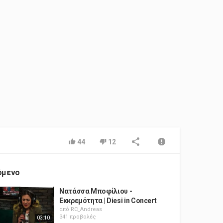
44
12
όμενο
Νατάσσα Μποφίλιου -
Εκκρεμότητα | Diesi in Concert
από
RC_Andreas
341 προβολές
03:10