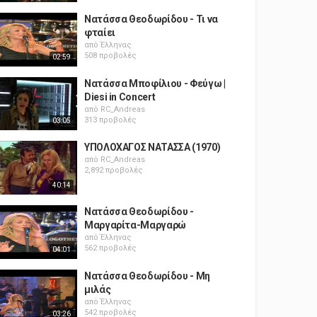
Νατάσσα Θεοδωρίδου - Τι να
φταίει
από
Έλληνας
508 προβολές
02:59
Νατάσσα Μποφίλιου - Φεύγω |
Diesi in Concert
από
RC_Andreas
313 προβολές
03:05
ΥΠΟΛΟΧΑΓΟΣ ΝΑΤΑΣΣΑ (1970)
από
RC_Andreas
2,892 προβολές
40:14
Νατάσσα Θεοδωρίδου -
Μαργαρίτα-Μαργαρώ
από
Έλληνας
562 προβολές
04:01
Νατάσσα Θεοδωρίδου - Μη
μιλάς
από
Έλληνας
542 προβολές
03:26