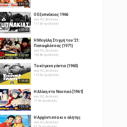
1:41:00
Ο Εξυπνάκιας 1966
από
RC_Andreas
117.6k προβολές
1:35:00
Η Μεγάλη Στιγμή του '21:
Παπαφλέσσας (1971)
από
RC_Andreas
140.8k προβολές
2:02:00
Τα κίτρινα γάντια (1960)
από
RC_Andreas
113.5k προβολές
1:19:00
Η Αλίκη στο Ναυτικό [1961]
από
RC_Andreas
77.4k προβολές
1:26:00
Η Αρχόντισσα κι ο αλήτης
από
RC_Andreas
61.7k προβολές