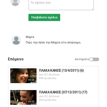
Υποβάλετε σχόλιο
Μαρία
Πώς την λένε την Μαρία στο επώνυμο;
Επόμενο
Αυτόματο
ΠΛΑΚΑ ΚΑΝΕΙΣ (13/4/2011) (6)
από
RC_Andreas
496 προβολές
46:04
ΠΛΑΚΑ ΚΑΝΕΙΣ (07/12/2011) (17)
από
RC_Andreas
454 προβολές
45:53