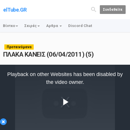
elTube.GR
Συνδεθείτε
Βίντεο
Σειρές
Αρθρα
Discord Chat
Προτεινόμενα
ΠΛΑΚΑ ΚΑΝΕΙΣ (06/04/2011) (5)
This
is
Playback on other Websites has been disabled by
a
modal
the video owner.
window.
Play
×