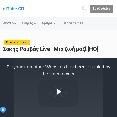
elTube.GR
Συνδεθείτε
Βίντεο
Σειρές
Αρθρα
Discord Chat
Προτεινόμενα
Σάκης Ρουβάς Live | Μια ζωή μαζί [HQ]
This
is
Playback on other Websites has been disabled by
a
modal
the video owner.
window.
Play
×