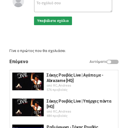
Υποβάλετε σχόλιο
Γίνε ο πρώτος που θα σχολιάσει
Επόμενο
Αυτόματο
Σάκης Ρουβάς Live | Αγάπα με -
Abrazame [HQ]
από
RC_Andreas
03:37
576 προβολές
Σάκης Ρουβάς Live | Υπήρχες πάντα
[HQ]
από
RC_Andreas
02:54
484 προβολές
Ραδιόφωνα - Σάκης Ρουβάς