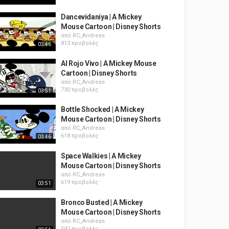
Dancevidaniya | A Mickey
Mouse Cartoon | Disney Shorts
από
RC_Andreas
813 προβολές
03:46
Al Rojo Vivo | A Mickey Mouse
Cartoon | Disney Shorts
από
RC_Andreas
730 προβολές
03:51
Bottle Shocked | A Mickey
Mouse Cartoon | Disney Shorts
από
RC_Andreas
618 προβολές
03:46
Space Walkies | A Mickey
Mouse Cartoon | Disney Shorts
από
RC_Andreas
619 προβολές
03:51
Bronco Busted | A Mickey
Mouse Cartoon | Disney Shorts
από
RC_Andreas
592 προβολές