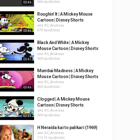
566 προβολές
03:46
Roughin' It | A Mickey Mouse
Cartoon | Disney Shorts
από
RC_Andreas
675 προβολές
03:46
Black And White | A Mickey
Mouse Cartoon | Disney Shorts
από
RC_Andreas
569 προβολές
03:47
Mumbai Madness | A Mickey
Mouse Cartoon | Disney Shorts
από
RC_Andreas
665 προβολές
03:46
Clogged | A Mickey Mouse
Cartoon | Disney Shorts
από
RC_Andreas
569 προβολές
03:51
H Neraida kai to palikari (1969)
από
RC_Andreas
115.1k προβολές