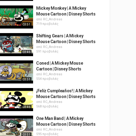
Mickey Monkey | A Mickey
Mouse Cartoon | Disney Shorts
από
RC_Andreas
719 προβολές
03:51
Shifting Gears | A Mickey
Mouse Cartoon | Disney Shorts
από
RC_Andreas
591 προβολές
03:46
Coned | A Mickey Mouse
Cartoon | Disney Shorts
από
RC_Andreas
554 προβολές
03:51
¡Felíz Cumpleaños! | A Mickey
Mouse Cartoon | Disney Shorts
από
RC_Andreas
568 προβολές
03:46
One Man Band | A Mickey
Mouse Cartoon | Disney Shorts
από
RC_Andreas
595 προβολές
03:51