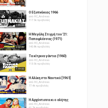
1:41:00
Ο Εξυπνάκιας 1966
από
RC_Andreas
117.5k προβολές
1:35:00
Η Μεγάλη Στιγμή του '21:
Παπαφλέσσας (1971)
από
RC_Andreas
140.8k προβολές
2:02:00
Τα κίτρινα γάντια (1960)
από
RC_Andreas
113.5k προβολές
1:19:00
Η Αλίκη στο Ναυτικό [1961]
από
RC_Andreas
77.4k προβολές
1:26:00
Η Αρχόντισσα κι ο αλήτης
από
RC_Andreas
61.7k προβολές