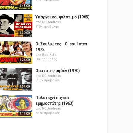
1:43:00
Υπάρχει και φιλότιμο (1965)
από
RC_Andreas
115k προβολές
1:30:00
Οι Σουλιώτες - Oi souliotes -
1972
από
Βασιλεία
50k προβολές
1:26:00
Ορατότης μηδέν (1970)
από
RC_Andreas
81.7k προβολές
1:57:00
Πολυτεχνίτης και
ερημοσπίτης (1963)
από
RC_Andreas
82.8k προβολές
1:17:00