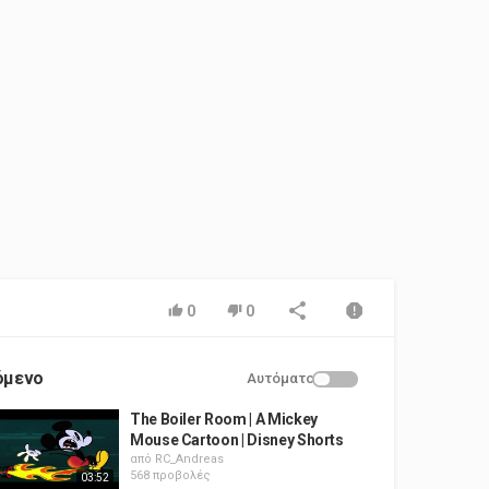
0
0
όμενο
Αυτόματο
The Boiler Room | A Mickey
Mouse Cartoon | Disney Shorts
από
RC_Andreas
568 προβολές
03:52