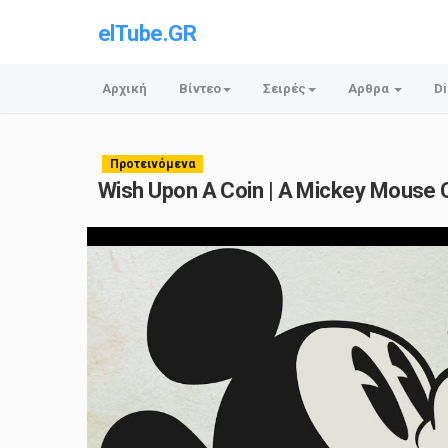
elTube.GR
Αρχική
Βίντεο
Σειρές
Αρθρα
Di
Προτεινόμενα
Wish Upon A Coin | A Mickey Mouse C