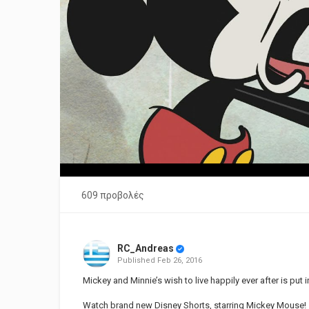
609 προβολές
RC_Andreas
Published
Feb 26, 2016
Mickey and Minnie’s wish to live happily ever after is put 
Watch brand new Disney Shorts, starring Mickey Mouse