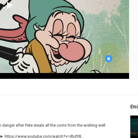
Play
Video
×
Επ
in danger after Pete steals all the coins from the wishing well.
! ► https://www.youtube.com/watch?v=dbdYB...