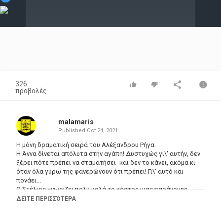
Video
326
προβολές
malamaris
Published
Oct 24, 2021
Η μόνη δραματική σειρά του Αλέξανδρου Ρήγα.
Η Άννα δίνεται απόλυτα στην αγάπη! Δυστυχώς γι\' αυτήν, δεν
ξέρει πότε πρέπει να σταματήσει- και δεν το κάνει, ακόμα κι
όταν όλα γύρω της φανερώνουν ότι πρέπει! Γι\' αυτό και
πονάει...
Ο Στέλιος γνωρίζει πολύ καλά το κόστος μιας παράνομης
σχέσης. Γι\' αυτό και την προδίδει...
ΔΕΊΤΕ ΠΕΡΙΣΣΌΤΕΡΑ
Σκηνοθεσία: Βασίλης Θωμόπουλος
Σενάριο: Αλέξανδρος Ρήγας , Λευτέρης Παπαπέτρου