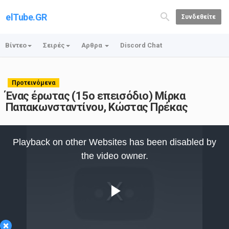
elTube.GR
Συνδεθείτε
Βίντεο
Σειρές
Αρθρα
Discord Chat
Προτεινόμενα
Ένας έρωτας (15ο επεισόδιο) Μίρκα
Παπακωνσταντίνου, Κώστας Πρέκας
This
is
Playback on other Websites has been disabled by
a
modal
the video owner.
window.
Play
×