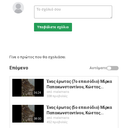
Ηθοποιοί: Μίρκα Παπακωνσταντίνου (Άννα) , Κώστας Πρέκας
(Στέλιος) , Άννα Μακράκη (Ειρήνη) , Στέλιος Καλογερόπουλος
(Στάθης) , Ρένια Λουιζίδου , Αλέξανδρος Ρήγας (Δημήτρης) ,
Αγνή Βλάχου , Κώστας Τσάκωνας , Νίκος Γαροφάλλου , Γιώργος
Γραμματικός , Άννα Παντζέλη , Σταύρος Φαρμάκης , Ηλίας
Υποβάλετε σχόλιο
Ζερβός , Χρήστος Ανδρικόπουλος , Αλέξανδρος Βερώνης ,
Κατερίνα Αποστολέλη , Μάνος Τσότρας , Γιάννης Αντωνακάκης
, Ευδοκία Χατζηιωάννου , Βασίλης Ανδρεόπουλος , Άβα
Γαλανοπούλου , Γιώργος Χατζηγεωργίου
Κατηγορίες
Γίνε ο πρώτος που θα σχολιάσει
Greek Films
Επόμενο
Αυτόματο
Ένας έρωτας (7ο επεισόδιο) Μίρκα
Παπακωνσταντίνου, Κώστας...
από
malamaris
36:24
338 προβολές
Ένας έρωτας (5ο επεισόδιο) Μίρκα
Παπακωνσταντίνου, Κώστας...
από
malamaris
38:00
452 προβολές