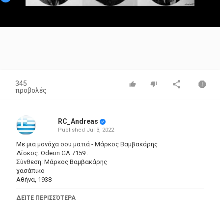
Video
345
προβολές
RC_Andreas
Published
Jul 3, 2022
Με μια μονάχα σου ματιά - Mάρκος Βαμβακάρης
Δίσκος: Οdeon GA 7159 .
Σύνθεση: Mάρκος Βαμβακάρης
χασάπικο
Αθήνα, 1938
διεύθυνση ορχήστρας: Σπύρος Περιστέρης
ΔΕΊΤΕ ΠΕΡΙΣΣΌΤΕΡΑ
ορχήστρα με δυο μπουζούκια και κιθάρα
( Σπ.Περιστέρης, Μ.Βαμβακάρης και Κ.Σκαρβέλης)