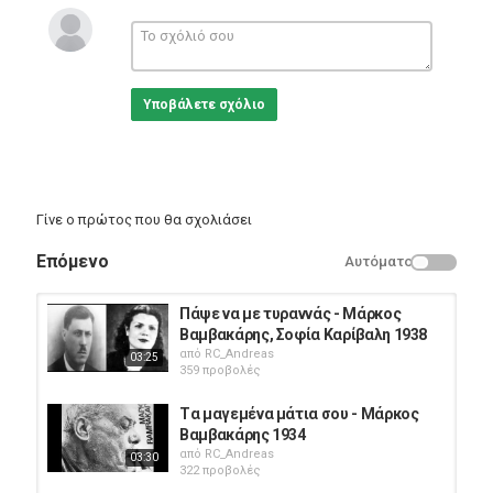
_____________________________________
Με μια μονάχα σου ματιά, μες στην καρδιά με σφάζεις
για σκέψου πιο καλύτερα, μη θες να με πειράζεις
Υποβάλετε σχόλιο
Για σκέψου πιο καλύτερα και μη με θανατώνεις
με μια μονάχα σου ματιά, μη θες να με πληγώνεις
Γίνε ο πρώτος που θα σχολιάσει
Εγώ μικρό μου σ’ αγαπώ και θα σε κάνω ταίρι
Επόμενο
Αυτόματο
έλα να φύγουμε τα δυο, να πάμε σ’ άλλα μέρη
Πάψε να με τυραννάς - Mάρκος
Βαμβακάρης, Σοφία Καρίβαλη 1938
Όταν σε χασ’ η μάνα σου κι εμένα η δική μου
από
RC_Andreas
03:25
359 προβολές
θα σ’ έχω μόνη συντροφιά, σε όλη τη ζωή μου
Tα μαγεμένα μάτια σου - Mάρκος
Κατηγορίες
Βαμβακάρης 1934
Greek Music
από
RC_Andreas
03:30
322 προβολές