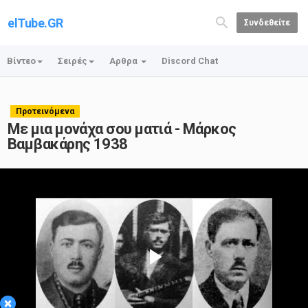
elTube.GR
Συνδεθείτε
Βίντεο
Σειρές
Αρθρα
Discord Chat
Προτεινόμενα
Με μια μονάχα σου ματιά - Mάρκος
Βαμβακάρης 1938
Play
×