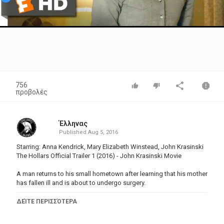
Video
756
προβολές
Έλληνας
Published
Aug 5, 2016
Starring: Anna Kendrick, Mary Elizabeth Winstead, John Krasinski
The Hollars Official Trailer 1 (2016) - John Krasinski Movie
A man returns to his small hometown after learning that his mother
has fallen ill and is about to undergo surgery.
Subscribe to TRAILERS:
http://bit.ly/sxaw6h
ΔΕΊΤΕ ΠΕΡΙΣΣΌΤΕΡΑ
Subscribe to COMING SOON:
http://bit.ly/H2vZUn
Like us on FACEBOOK:
http://bit.ly/1QyRMsE