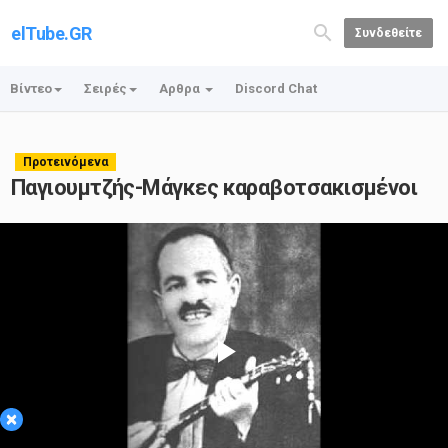
elTube.GR
Συνδεθείτε
Βίντεο
Σειρές
Αρθρα
Discord Chat
Προτεινόμενα
Παγιουμτζής-Μάγκες καραβοτσακισμένοι
Play
×