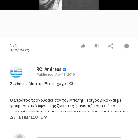
Video
474
προβολές
RC_Andreas
Published
May 15, 2019
Συνθέτης Μπάτης Έτος ηχογρ 1934
Ο Στράτος τραγουδάει σαν τον Μπάτη! Περιγραφικό -και με
χιουμοριστικό ύφος- της ζωής της "μαγκιάς" και αυτό το
τραγούδι του Μπάτη, μας μεταφέρει στα χρόνια της δεκαετίας
του 20' και ίσως και πιο πριν. Σε δραστηριότητα ακόμα οι
ΔΕΊΤΕ ΠΕΡΙΣΣΌΤΕΡΑ
φυλακές Συγγρού(που ήταν στα σφαγεία), και η παλιά
Στρατώνα(στο Μοναστηράκι). Ως ερμηνευτής αναφέρεται στο
δίσκο των 78 στροφών ο ΓΙΩΡΓΟΣ ΜΠΑΤΗΣ, όμως στην