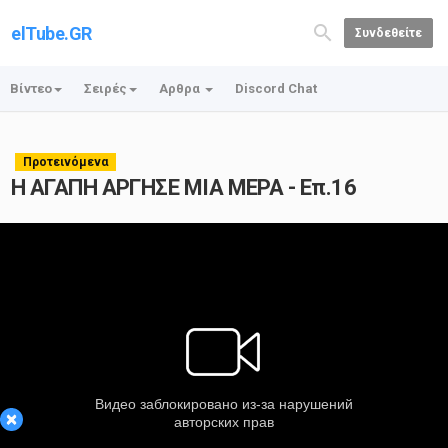
elTube.GR
Συνδεθείτε
Βίντεο
Σειρές
Αρθρα
Discord Chat
Προτεινόμενα
Η ΑΓΑΠΗ ΑΡΓΗΣΕ ΜΙΑ ΜΕΡΑ - Επ.16
×