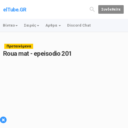
elTube.GR
Συνδεθείτε
Βίντεο
Σειρές
Αρθρα
Discord Chat
Προτεινόμενα
Roua mat - epeisodio 201
×