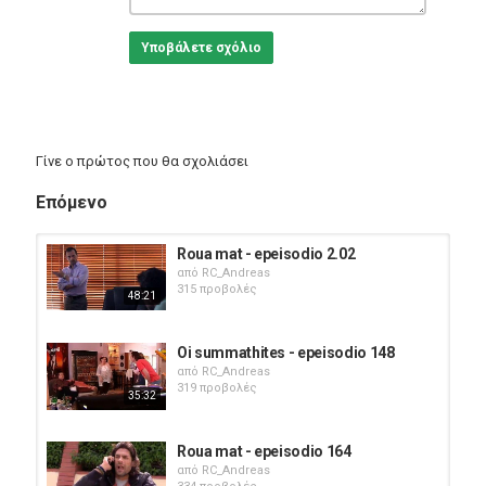
Υποβάλετε σχόλιο
Γίνε ο πρώτος που θα σχολιάσει
Επόμενο
Roua mat - epeisodio 2.02
από
RC_Andreas
315 προβολές
48:21
Oi summathites - epeisodio 148
από
RC_Andreas
319 προβολές
35:32
Roua mat - epeisodio 164
από
RC_Andreas