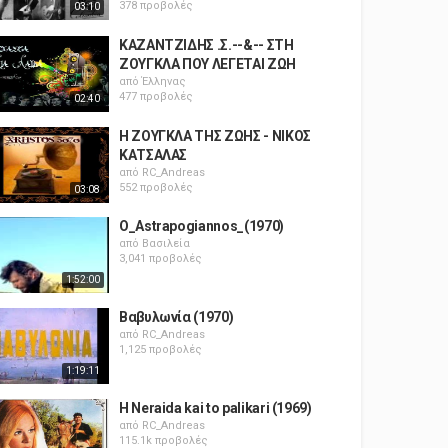
378 προβολές
03:10
ΚΑΖΑΝΤΖΙΔΗΣ .Σ.--&-- ΣΤΗ
ΖΟΥΓΚΛΑ ΠΟΥ ΛΕΓΕΤΑΙ ΖΩΗ
από
Έλληνας
477 προβολές
02:40
Η ΖΟΥΓΚΛΑ ΤΗΣ ΖΩΗΣ - ΝΙΚΟΣ
ΚΑΤΣΑΛΑΣ
από
RC_Andreas
552 προβολές
03:08
O_Astrapogiannos_(1970)
από
Βασιλεία
3,041 προβολές
1:52:00
Βαβυλωνία (1970)
από
RC_Andreas
1,125 προβολές
1:19:11
H Neraida kai to palikari (1969)
από
RC_Andreas
115.1k προβολές