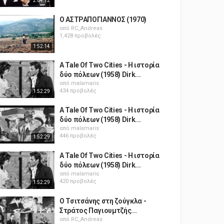
2:04:12
Ο ΑΣΤΡΑΠΟΓΙΑΝΝΟΣ (1970)
από
RC_Andreas
1,428 προβολές
1:52:14
A Tale Of Two Cities - Η ιστορία
δύο πόλεων (1958) Dirk...
από
malamaris
434 προβολές
1:52:29
A Tale Of Two Cities - Η ιστορία
δύο πόλεων (1958) Dirk...
από
malamaris
446 προβολές
1:52:29
A Tale Of Two Cities - Η ιστορία
δύο πόλεων (1958) Dirk...
από
malamaris
420 προβολές
1:52:29
Ο Τσιτσάνης στη ζούγκλα -
Στράτος Παγιουμτζής...
από
RC_Andreas