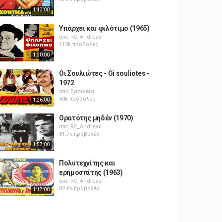
1:43:00
Υπάρχει και φιλότιμο (1965)
από
RC_Andreas
115k προβολές
1:30:00
Οι Σουλιώτες - Oi souliotes -
1972
από
Βασιλεία
50k προβολές
1:26:00
Ορατότης μηδέν (1970)
από
RC_Andreas
81.7k προβολές
1:57:00
Πολυτεχνίτης και
ερημοσπίτης (1963)
από
RC_Andreas
82.8k προβολές
1:17:00