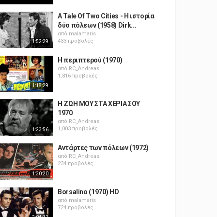
A Tale Of Two Cities - Η ιστορία
δύο πόλεων (1958) Dirk...
από
malamaris
433 προβολές
1:52:29
Η περιπτερού (1970)
από
RC_Andreas
1,816 προβολές
1:18:29
Η ΖΩΗ ΜΟΥ ΣΤΑ ΧΕΡΙΑ ΣΟΥ
1970
από
RC_Andreas
1,003 προβολές
1:23:56
Αντάρτες των πόλεων (1972)
από
RC_Andreas
234 προβολές
1:30:20
Borsalino (1970) HD
από
malamaris
724 προβολές