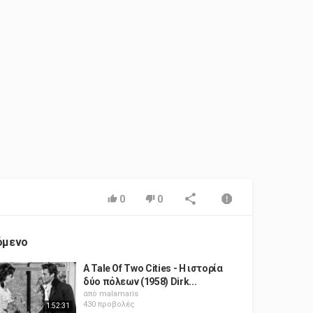
0
0
όμενο
A Tale Of Two Cities - Η ιστορία
δύο πόλεων (1958) Dirk...
από
malamaris
430 προβολές
1:52:31