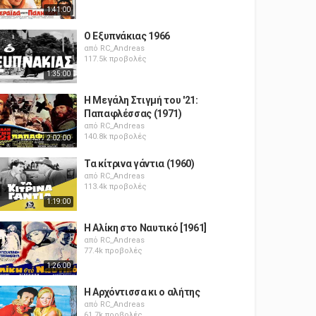
1:41:00
Ο Εξυπνάκιας 1966
από
RC_Andreas
117.5k προβολές
1:35:00
Η Μεγάλη Στιγμή του '21:
Παπαφλέσσας (1971)
από
RC_Andreas
140.8k προβολές
2:02:00
Τα κίτρινα γάντια (1960)
από
RC_Andreas
113.4k προβολές
1:19:00
Η Αλίκη στο Ναυτικό [1961]
από
RC_Andreas
77.4k προβολές
1:26:00
Η Αρχόντισσα κι ο αλήτης
από
RC_Andreas
61.7k προβολές