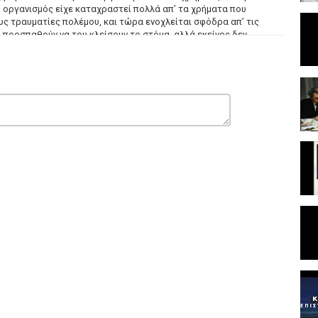
ω οργανισμός είχε καταχραστεί πολλά απ’ τα χρήματα που
υς τραυματίες πολέμου, και τώρα ενοχλείται σφόδρα απ’ τις
υ προσπαθούν να του κλείσουν το στόμα, αλλά εκείνος δεν
 μέχρι τέλους, αποκαλύπτοντας τα πάντα και ξεκαθαρίζοντας