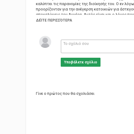
καλύπτει τις παρανομίες της διοίκησής του. Ο εν λόγ
προορίζονταν για την ανέγερση κατοικιών για άστεγο
αποκαλύψεις του Αυγέρη. Αυτός είναι και ο λόγος πο
πτοείται και συνεχίζει την έρευνα. Ο Αυγέρης φτάνει
ΔΕΊΤΕ ΠΕΡΙΣΣΌΤΕΡΑ
πλήρως μια ακόμα βρόμικη υπόθεση.
Κατηγορίες
Greek Films
Υποβάλετε σχόλιο
Γίνε ο πρώτος που θα σχολιάσει