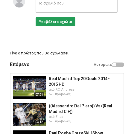
Υποβάλετε σχόλιο
Γίνε ο πρώτος που θα σχολιάσει
Επόμενο
Αυτόματο
Real Madrid Top 20 Goals 2014 -
2015 HD
από
RC_Andreas
570 προβολές
07:01
((Alessandro Del Piero)) Vs ((Real
Madrid C.F))
από
Enas
678 προβολές
03:42
Paul Pogba Crazy Skill Show