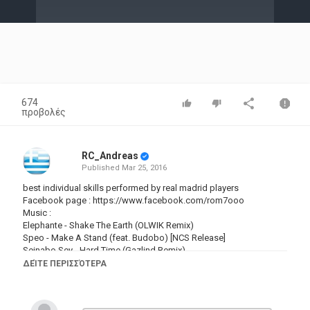
Video
674
προβολές
RC_Andreas
Published
Mar 25, 2016
best individual skills performed by real madrid players
Facebook page :
https://www.facebook.com/rom7ooo
Music :
Elephante - Shake The Earth (OLWIK Remix)
Speo - Make A Stand (feat. Budobo) [NCS Release]
Seinabo Sey - Hard Time (Gazlind Remix)
T-Mass ft. Mona Moua - The One (Seven Day Siege Remix)
ΔΕΊΤΕ ΠΕΡΙΣΣΌΤΕΡΑ
Κατηγορίες
Sports