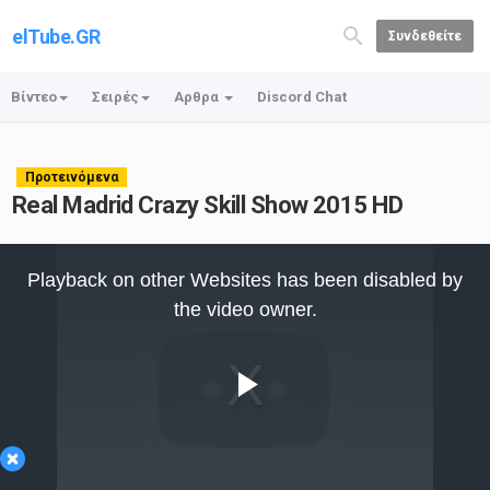
elTube.GR
Συνδεθείτε
Βίντεο
Σειρές
Αρθρα
Discord Chat
Προτεινόμενα
Real Madrid Crazy Skill Show 2015 HD
This
is
Playback on other Websites has been disabled by
a
modal
the video owner.
window.
Play
×