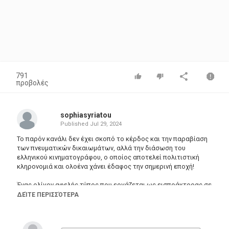
791
προβολές
sophiasyriatou
Published
Jul 29, 2024
Το παρόν κανάλι δεν έχει σκοπό το κέρδος και την παραβίαση
των πνευματικών δικαιωμάτων, αλλά την διάσωση του
ελληνικού κινηματογράφου, ο οποίος αποτελεί πολιτιστική
κληρονομιά και ολοένα χάνει έδαφος την σημερινή εποχή!
Ένας ολίγον αφελής τύπος που εργάζεται ως εισπράκτορας σε
κάποια εταιρεία, ο Ξενοφών Τσιγγενές, σώζει από πυρκαγιά τα
ΔΕΊΤΕ ΠΕΡΙΣΣΌΤΕΡΑ
αρχεία της εταιρείας. Ανάμεσά τους είναι τα λογιστικά βιβλία
αλλά και κάποιες ερωτικές επιστολές. Στα λογιστικά βιβλία
εμφαίνεται ότι ο ένας από τους δύο συνεταίρους, ο Κοσμάς,