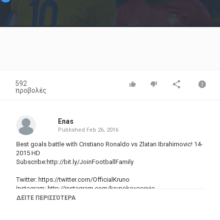
Video
592
προβολές
Enas
Published
Feb 26, 2016
Best goals battle with Cristiano Ronaldo vs Zlatan Ibrahimovic! 14-
2015 HD
Subscribe:http://bit.ly/JoinFootballFamily
Twitter:
https://twitter.com/OfficialKruno
Instagram:
http://instagram.com/krunokovacevic
My facebook:
https://www.facebook.com/VideosByKruno
ΔΕΊΤΕ ΠΕΡΙΣΣΌΤΕΡΑ
Music:Timeflies