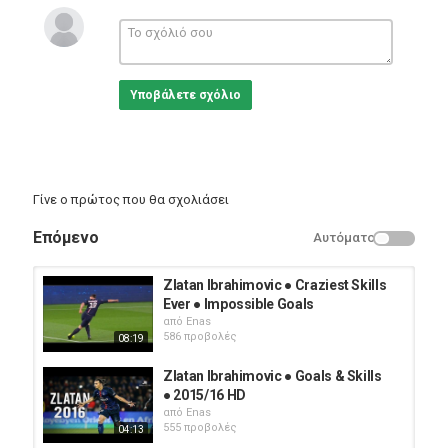
https://www.youtube.com/user/TImeflies4850
Κατηγορίες
Sports
Υποβάλετε σχόλιο
Γίνε ο πρώτος που θα σχολιάσει
Επόμενο
Αυτόματο
Zlatan Ibrahimovic ● Craziest Skills
Ever ● Impossible Goals
από
Enas
586 προβολές
08:19
Zlatan Ibrahimovic ● Goals & Skills
● 2015/16 HD
από
Enas
555 προβολές
04:13