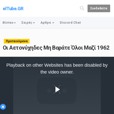
elTube.GR
Συνδεθείτε
Βίντεο
Σειρές
Αρθρα
Discord Chat
Προτεινόμενα
Οι Αετονύχηδες Μη Βαράτε Όλοι Μαζί 1962
This
is
Playback on other Websites has been disabled by
a
modal
the video owner.
window.
Play
×