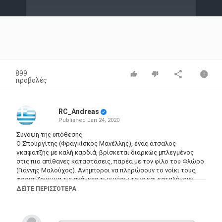
Video
899
προβολές
RC_Andreas
Published
Jan 24, 2020
Σύνοψη της υπόθεσης:
Ο Σπουργίτης (Φραγκίσκος Μανέλλης), ένας άτσαλος
γκαφατζής με καλή καρδιά, βρίσκεται διαρκώς μπλεγμένος
στις πιο απίθανες καταστάσεις, παρέα με τον φίλο του Φλώρο
(Γιάννης Μαλούχος). Ανήμποροι να πληρώσουν το νοίκι τους,
φροντίζουν για τις ανάγκες των γύρω τους και καταλήγουν
πάντα να είναι κυνηγημένοι.
ΔΕΊΤΕ ΠΕΡΙΣΣΌΤΕΡΑ
Κατηγορίες
Greek Films