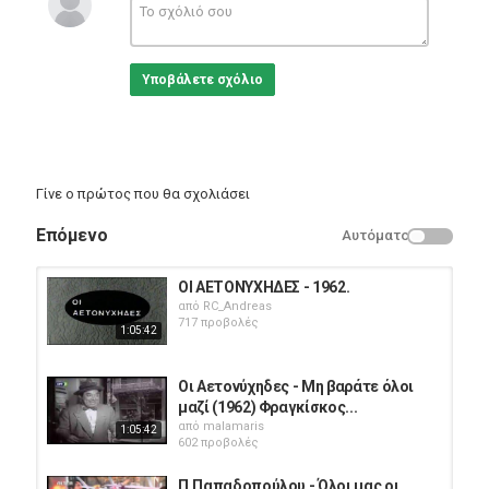
Υποβάλετε σχόλιο
Γίνε ο πρώτος που θα σχολιάσει
Επόμενο
Αυτόματο
ΟΙ ΑΕΤΟΝΥΧΗΔΕΣ - 1962.
από
RC_Andreas
717 προβολές
1:05:42
Οι Αετονύχηδες - Μη βαράτε όλοι
μαζί (1962) Φραγκίσκος...
από
malamaris
1:05:42
602 προβολές
Π.Παπαδοπούλου - Όλοι μας οι