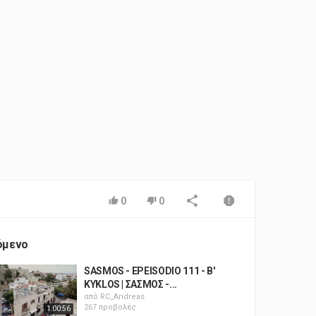
0
0
όμενο
SASMOS - EPEISODIO 111 - B'
KYKLOS | ΣΑΣΜΟΣ -...
από
RC_Andreas
267 προβολές
1:00:56