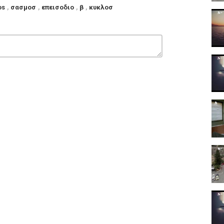
os
,
σασμοσ
,
επεισοδιο
,
β
,
κυκλοσ