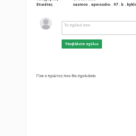
Ετικέτες
sasmos
,
epeısodıo
,
97
,
b
,
kykl
Υποβάλετε σχόλιο
Γίνε ο πρώτος που θα σχολιάσει