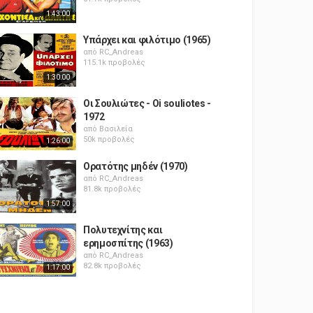
1:43:00
Υπάρχει και φιλότιμο (1965)
από
RC_Andreas
115.1k προβολές
1:30:00
Οι Σουλιώτες - Oi souliotes -
1972
από
Βασιλεία
50k προβολές
1:26:00
Ορατότης μηδέν (1970)
από
RC_Andreas
81.8k προβολές
1:57:00
Πολυτεχνίτης και
ερημοσπίτης (1963)
από
RC_Andreas
82.8k προβολές
1:17:00