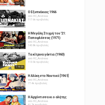
1:41:00
Ο Εξυπνάκιας 1966
από
RC_Andreas
117.6k προβολές
1:35:00
Η Μεγάλη Στιγμή του '21:
Παπαφλέσσας (1971)
από
RC_Andreas
140.8k προβολές
2:02:00
Τα κίτρινα γάντια (1960)
από
RC_Andreas
113.5k προβολές
1:19:00
Η Αλίκη στο Ναυτικό [1961]
από
RC_Andreas
77.4k προβολές
1:26:00
Η Αρχόντισσα κι ο αλήτης
από
RC_Andreas
61.7k προβολές