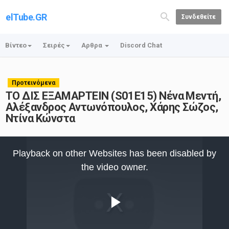
elTube.GR
Συνδεθείτε
Βίντεο
Σειρές
Αρθρα
Discord Chat
Προτεινόμενα
ΤΟ ΔΙΣ ΕΞΑΜΑΡΤΕΙΝ (S01E15) Νένα Μεντή,
Αλέξανδρος Αντωνόπουλος, Χάρης Σώζος,
Ντίνα Κώνστα
This
is
Playback on other Websites has been disabled by
a
modal
the video owner.
window.
Play