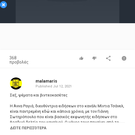
×
Video
368
προβολές
malamaris
Published
Jul 12, 2021
Σεξ, ψέματα και βιντεοκασέτες
Η Άννα Ραγιά, διευθύντρια ειδήσεων στο κανάλι Μίντια Τσάνελ,
είναι παντρεμένη εδώ και κάποια χρόνια, με τον Γιάννη
Σωτηρόπουλο που είναι βασικός εκφωνητής ειδήσεων στο
βραδινό δελτίο του καναλιού. Ο γάμος τους πηγαίνει από το
κακό στο χειρότερο καθώς η Άννα ανακαλύπτει κάθε τόσο
ΔΕΊΤΕ ΠΕΡΙΣΣΌΤΕΡΑ
κάποια καινούργια ερωμένη του Γιάννη. Κι ενώ η σχέση τους