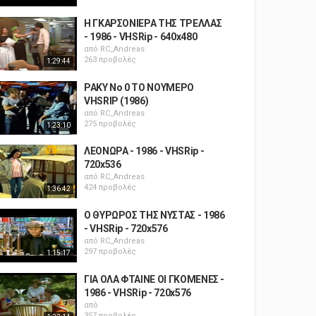
Η ΓΚΑΡΣΟΝΙΕΡΑ ΤΗΣ ΤΡΕΛΛΑΣ
- 1986 - VHSRip - 640x480
από
RC_Andreas
263 προβολές
1:29:44
ΡΑΚΥ Νο 0 ΤΟ ΝΟΥΜΕΡΟ
VHSRIP (1986)
από
RC_Andreas
275 προβολές
1:23:10
ΛΕΟΝΩΡΑ - 1986 - VHSRip -
720x536
από
RC_Andreas
424 προβολές
1:36:42
Ο ΘΥΡΩΡΟΣ ΤΗΣ ΝΥΣΤΑΣ - 1986
- VHSRip - 720x576
από
RC_Andreas
297 προβολές
1:15:17
ΓΙΑ ΟΛΑ ΦΤΑΙΝΕ ΟΙ ΓΚΟΜΕΝΕΣ -
1986 - VHSRip - 720x576
από
357 προβολές