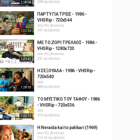
328 προβολές
1:18:04
ΠΑΡΤΥ ΓΙΑ ΤΡΕΙΣ - 1986 -
VHSRip - 720x544
από
RC_Andreas
241 προβολές
1:22:30
ΜΕ ΤΟ ΖΟΡΙ ΤΡΕΛΛΟΣ - 1986 -
VHSRip - 1280x720
από
RC_Andreas
221 προβολές
1:21:42
Η ΣΕΞΟΥΑΛΑ - 1986 - VHSRip -
720x540
από
688 προβολές
1:28:19
ΤΟ ΜΥΣΤΙΚΟ ΤΟΥ ΤΑΦΟΥ - 1986
- VHSRip - 720x536
από
373 προβολές
1:32:10
H Neraida kai to palikari (1969)
από
RC_Andreas
115.1k προβολές