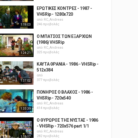
ΕΡΩΤΙΚΕΣ ΚΟΝΤΡΕΣ - 1987 -
VHSRip - 1280x720
από
RC_Andreas
246 προβολές
1:19:03
Ο ΜΠΑΤΣΟΣ ΤΩΝ ΕΞΑΡΧΙΩΝ
(1986) VHSRip
από
RC_Andreas
325 προβολές
1:24:21
ΚΑΥΤΑ ΘΡΑΝΙΑ - 1986 - VHSRip -
512x384
από
377 προβολές
1:37:02
ΠΟΝΗΡΟΣ Ο ΒΛΑΧΟΣ - 1986 -
VHSRip - 720x540
από
RC_Andreas
414 προβολές
1:33:39
Ο ΘΥΡΩΡΟΣ ΤΗΣ ΝΥΣΤΑΣ - 1986
- VHSRip - 720x576 part 1/1
από
RC_Andreas
282 προβολές
1:15:17