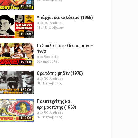
1:43:00
Υπάρχει και φιλότιμο (1965)
από
RC_Andreas
115.1k προβολές
1:30:00
Οι Σουλιώτες - Oi souliotes -
1972
από
Βασιλεία
50k προβολές
1:26:00
Ορατότης μηδέν (1970)
από
RC_Andreas
81.8k προβολές
1:57:00
Πολυτεχνίτης και
ερημοσπίτης (1963)
από
RC_Andreas
82.8k προβολές
1:17:00