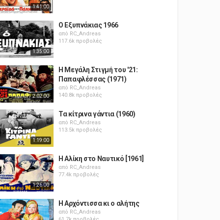
1:41:00
Ο Εξυπνάκιας 1966
από
RC_Andreas
117.6k προβολές
1:35:00
Η Μεγάλη Στιγμή του '21:
Παπαφλέσσας (1971)
από
RC_Andreas
140.8k προβολές
2:02:00
Τα κίτρινα γάντια (1960)
από
RC_Andreas
113.5k προβολές
1:19:00
Η Αλίκη στο Ναυτικό [1961]
από
RC_Andreas
77.4k προβολές
1:26:00
Η Αρχόντισσα κι ο αλήτης
από
RC_Andreas
61.7k προβολές