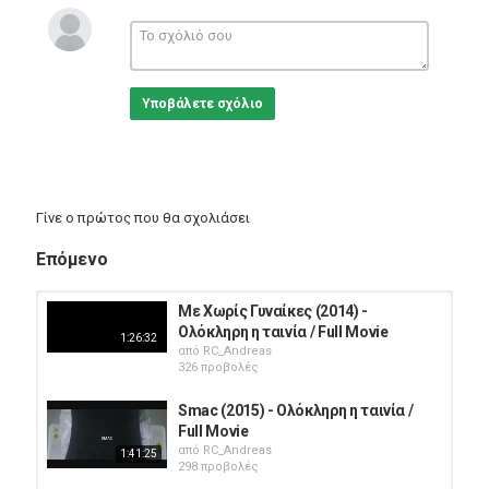
Υποβάλετε σχόλιο
Γίνε ο πρώτος που θα σχολιάσει
Επόμενο
Με Χωρίς Γυναίκες (2014) -
Ολόκληρη η ταινία / Full Movie
1:26:32
από
RC_Andreas
326 προβολές
Smac (2015) - Ολόκληρη η ταινία /
Full Movie
από
RC_Andreas
1:41:25
298 προβολές