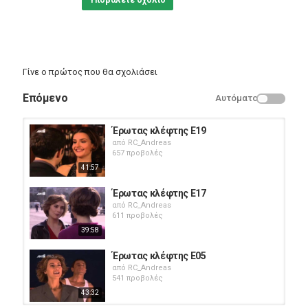
Υποβάλετε σχόλιο
Γίνε ο πρώτος που θα σχολιάσει
Επόμενο
Αυτόματο
Έρωτας κλέφτης Ε19
από
RC_Andreas
657 προβολές
41:57
Έρωτας κλέφτης Ε17
από
RC_Andreas
611 προβολές
39:58
Έρωτας κλέφτης Ε05
από
RC_Andreas
541 προβολές
43:32