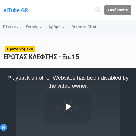
elTube.GR
Συνδεθείτε
Βίντεο
Σειρές
Αρθρα
Discord Chat
Προτεινόμενα
ΕΡΩΤΑΣ ΚΛΕΦΤΗΣ - Επ.15
This
is
Playback on other Websites has been disabled by
a
modal
the video owner.
window.
Play
×