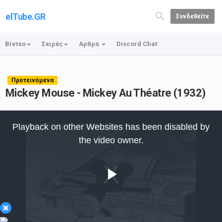
elTube.GR
Συνδεθείτε
Βίντεο
Σειρές
Αρθρα
Discord Chat
Προτεινόμενα
Mickey Mouse - Mickey Au Théatre (1932)
This
is
Playback on other Websites has been disabled by
a
modal
the video owner.
window.
Play
×