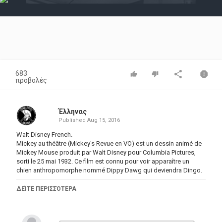
Video
683
προβολές
Έλληνας
Published
Aug 15, 2016
Walt Disney French.
Mickey au théâtre (Mickey's Revue en VO) est un dessin animé de
Mickey Mouse produit par Walt Disney pour Columbia Pictures,
sorti le 25 mai 1932. Ce film est connu pour voir apparaître un
chien anthropomorphe nommé Dippy Dawg qui deviendra Dingo.
Mickey et ses amis donnent un spectacle.
ΔΕΊΤΕ ΠΕΡΙΣΣΌΤΕΡΑ
C'est la première apparition graphique d'un chien
anthropomorphe nommé Dippy Dawg qui deviendra quelques