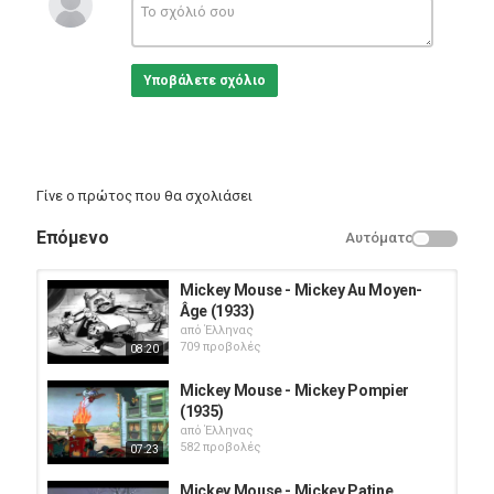
mois plus tard Dingo.
Κατηγορίες
Animation
Υποβάλετε σχόλιο
Γίνε ο πρώτος που θα σχολιάσει
Επόμενο
Αυτόματο
Mickey Mouse - Mickey Au Moyen-
Âge (1933)
από
Έλληνας
709 προβολές
08:20
Mickey Mouse - Mickey Pompier
(1935)
από
Έλληνας
582 προβολές
07:23
Mickey Mouse - Mickey Patine