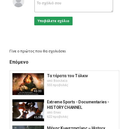
Υποβάλετε σχόλιο
Γίνε ο πρώτος που θα σχολιάσει
Επόμενο
Τα τέρατα του Τόλκιν
από
Βασιλεία
555 προβολές
45:00
Extreme Sports - Documentaries -
HISTORY CHANNEL
από
Enas
622 προβολές
45:14
Μέγας Κωνσταντίνος ~ History