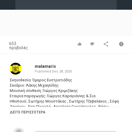
Video
653
προβολές
malamaris
Published
Dec 28, 2020
Σκηνοθεσία: Όμηρος Ευστρατιάδης
Σενάριο: Λάκης Μιχαηλίδης
Μουσική σύνθεση: Γιώργος Κριμιζάκης
Εταιρία παραγωγής: Γιώργος Καραγιάννης & Σια
Ηθοποιοί: Σωτήρης Μουστάκας , Σωτήρης Τζεβελέκος , Σόφη
Ζαννίνου , Έφη Πίκουλα , Λευτέρης Γυφτόπουλος , Βάσω
Αλεξανδρίδου , Μάρκος Λεζές , Πάνος Κορκοτάς , Κώστας
ΔΕΊΤΕ ΠΕΡΙΣΣΌΤΕΡΑ
Δάρρας , Χρήστος Ζαρκάδας , Κώστας Μπακάλης , Βέτα
Μπετίνη , Μάκης Δεμίρης , Θάνος Μαρτίνος , Αλέκος Μαυρίδης
, Γιώργος Σταμάτης , Γιάννης Εμμανουήλ , Τάκης Στάγκος ,