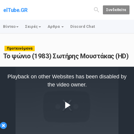
elTube.GR
Συνδεθείτε
Βίντεο
Σειρές
Αρθρα
Discord Chat
Προτεινόμενα
Το ψώνιο (1983) Σωτήρης Μουστάκας (HD)
This
is
Playback on other Websites has been disabled by
a
modal
the video owner.
window.
Play
×