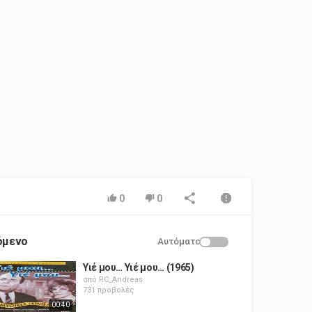
0
0
όμενο
Αυτόματο
Υιέ μου… Υιέ μου… (1965)
από
RC_Andreas
731 προβολές
00:40