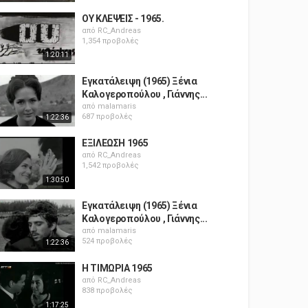
ΟΥ ΚΛΕΨΕΙΣ - 1965.
από
RC_Andreas
1,354 προβολές
1:20:11
Εγκατάλειψη (1965) Ξένια
Καλογεροπούλου , Γιάννης...
από
malamaris
687 προβολές
1:22:36
ΕΞΙΛΕΩΣΗ 1965
από
RC_Andreas
1,542 προβολές
1:30:50
Εγκατάλειψη (1965) Ξένια
Καλογεροπούλου , Γιάννης...
από
malamaris
524 προβολές
1:22:36
Η ΤΙΜΩΡΙΑ 1965
από
RC_Andreas
838 προβολές
1:17:25