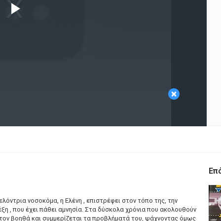
Play
Video
×
Επ
όντρια νοσοκόμα, η Ελένη , επιστρέφει στον τόπο της, την
ξη , που έχει πάθει αμνησία. Στα δύσκολα χρόνια που ακολουθούν
 τον βοηθά και συμμερίζεται τα προβλήματά του, ψάχνοντας όμως