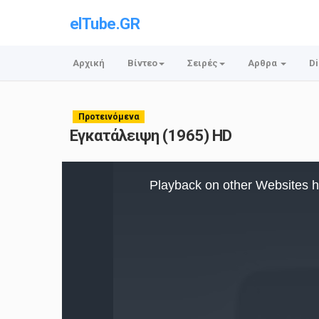
elTube.GR
Αρχική
Βίντεο
Σειρές
Αρθρα
Di
Προτεινόμενα
Εγκατάλειψη (1965) HD
This
is
Playback on other Websites h
a
modal
window.