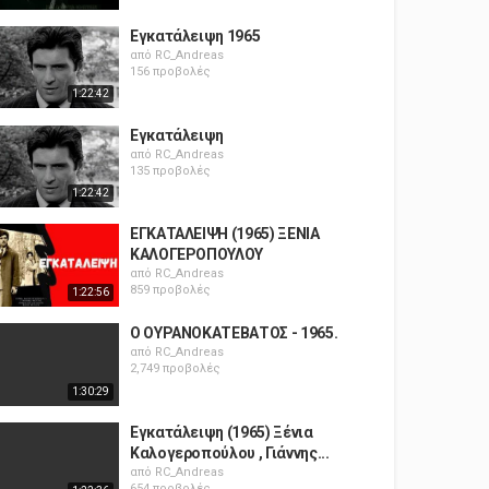
Εγκατάλειψη 1965
από
RC_Andreas
156 προβολές
1:22:42
Εγκατάλειψη
από
RC_Andreas
135 προβολές
1:22:42
ΕΓΚΑΤΑΛΕΙΨΗ (1965) ΞΕΝΙΑ
ΚΑΛΟΓΕΡΟΠΟΥΛΟΥ
από
RC_Andreas
859 προβολές
1:22:56
Ο ΟΥΡΑΝΟΚΑΤΕΒΑΤΟΣ - 1965.
από
RC_Andreas
2,749 προβολές
1:30:29
Εγκατάλειψη (1965) Ξένια
Καλογεροπούλου , Γιάννης...
από
RC_Andreas
654 προβολές