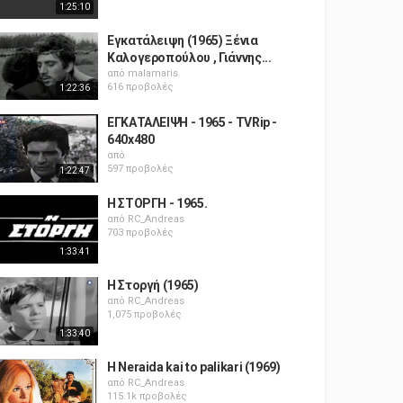
1:25:10
Εγκατάλειψη (1965) Ξένια
Καλογεροπούλου , Γιάννης...
από
malamaris
616 προβολές
1:22:36
ΕΓΚΑΤΑΛΕΙΨΗ - 1965 - TVRip -
640x480
από
597 προβολές
1:22:47
Η ΣΤΟΡΓΗ - 1965.
από
RC_Andreas
703 προβολές
1:33:41
Η Στοργή (1965)
από
RC_Andreas
1,075 προβολές
1:33:40
H Neraida kai to palikari (1969)
από
RC_Andreas
115.1k προβολές