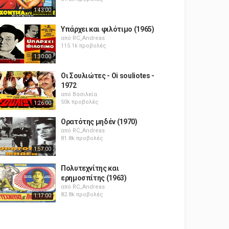
1:43:00
Υπάρχει και φιλότιμο (1965)
από
RC_Andreas
115.1k προβολές
1:30:00
Οι Σουλιώτες - Oi souliotes -
1972
από
Βασιλεία
50k προβολές
1:26:00
Ορατότης μηδέν (1970)
από
RC_Andreas
81.8k προβολές
1:57:00
Πολυτεχνίτης και
ερημοσπίτης (1963)
από
RC_Andreas
82.8k προβολές
1:17:00