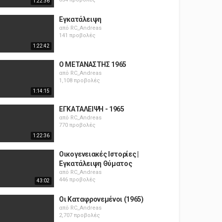
1:22:36
Εγκατάλειψη
από
RC_Andreas
141 προβολές
1:22:42
Ο ΜΕΤΑΝΑΣΤΗΣ 1965
από
RC_Andreas
1,108 προβολές
1:14:15
ΕΓΚΑΤΑΛΕΙΨΗ - 1965
από
RC_Andreas
770 προβολές
1:22:36
Οικογενειακές Ιστορίες |
Εγκατάλειψη Θύματος
από
RC_Andreas
446 προβολές
43:02
Οι Καταφρονεμένοι (1965)
από
RC_Andreas
2,707 προβολές