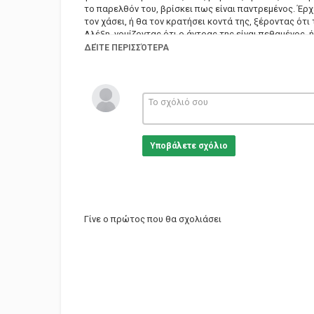
το παρελθόν του, βρίσκει πως είναι παντρεμένος. Έρχε
τον χάσει, ή θα τον κρατήσει κοντά της, ξέροντας ότι
Αλέξη, νομίζοντας ότι ο άντρας της είναι πεθαμένος, ή
λύση σ’ ένα ηθικό δίλημμα.
ΔΕΊΤΕ ΠΕΡΙΣΣΌΤΕΡΑ
Κατηγορίες
Greek Films
Υποβάλετε σχόλιο
Γίνε ο πρώτος που θα σχολιάσει