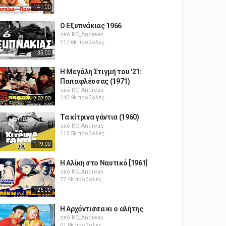
1:41:00
Ο Εξυπνάκιας 1966
από
RC_Andreas
117.6k προβολές
1:35:00
Η Μεγάλη Στιγμή του '21:
Παπαφλέσσας (1971)
από
RC_Andreas
140.9k προβολές
2:02:00
Τα κίτρινα γάντια (1960)
από
RC_Andreas
113.5k προβολές
1:19:00
Η Αλίκη στο Ναυτικό [1961]
από
RC_Andreas
77.4k προβολές
1:26:00
Η Αρχόντισσα κι ο αλήτης
από
RC_Andreas
61.8k προβολές