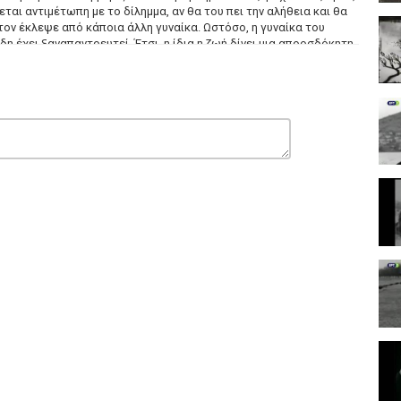
ται αντιμέτωπη με το δίλημμα, αν θα του πει την αλήθεια και θα
 τον έκλεψε από κάποια άλλη γυναίκα. Ωστόσο, η γυναίκα του
δη έχει ξαναπαντρευτεί. Έτσι, η ίδια η ζωή δίνει μια απροσδόκητη