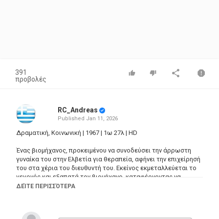
391
προβολές
RC_Andreas
Published
Jan 11, 2026
Δραματική, Κοινωνική | 1967 | 1ω 27λ | HD
Ένας βιομήχανος, προκειμένου να συνοδεύσει την άρρωστη
γυναίκα του στην Ελβετία για θεραπεία, αφήνει την επιχείρησή
του στα χέρια του διευθυντή του. Εκείνος εκμεταλλεύεται το
γεγονός και εξαπατά τον βιομήχανο, καταφέρνοντας να
οικειοποιηθεί την επιχείρηση. Μετά από δεκαετία, ο γιος του
ΔΕΊΤΕ ΠΕΡΙΣΣΌΤΕΡΑ
βιομήχανου θα ερωτευτεί την κόρη του πρώην διευθυντή του
πατέρα του. Με τη βοήθεια ενός λογιστή της παλιάς
επιχείρησης, θα πάρει πίσω την περιουσία του και θα