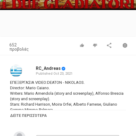
Video
652
προβολές
RC_Andreas
Published
Oct 23, 2021
ΕΠΕΞΕΡΓΑΣΙΑ VIDEO:DEATON - NIKOLAOS.
Director: Mario Caiano.
Writers: Mario Amendola (story and screenplay), Alfonso Brescia
(story and screenplay).
Stars: Richard Harrison, Moira Orfei, Alberto Farnese, Giuliano
Gemma,Mimmo Palmara.
ΔΕΊΤΕ ΠΕΡΙΣΣΌΤΕΡΑ
Κατηγορίες
Eng Films