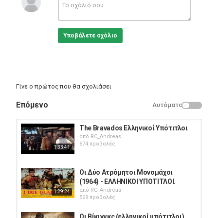
Υποβάλετε σχόλιο
Γίνε ο πρώτος που θα σχολιάσει
Επόμενο
Αυτόματο
The Bravados Ελληνικοί Υπότιτλοι
από
RC_Andreas
674 προβολές
1:33:41
Οι Δύο Ατρόμητοι Μονομάχοι
(1964) - ΕΛΛΗΝΙΚΟΙ ΥΠΟΤΙΤΛΟΙ.
από
RC_Andreas
1:29:24
569 προβολές
Οι Βίκινγκς (ελληνικοί υπότιτλοι)