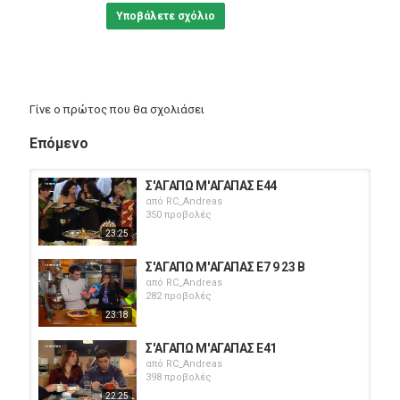
Υποβάλετε σχόλιο
Γίνε ο πρώτος που θα σχολιάσει
Επόμενο
Σ'ΑΓΑΠΩ Μ'ΑΓΑΠΑΣ Ε44
από
RC_Andreas
350 προβολές
23:25
Σ'ΑΓΑΠΩ Μ'ΑΓΑΠΑΣ Ε7 9 23 B
από
RC_Andreas
282 προβολές
23:18
Σ'ΑΓΑΠΩ Μ'ΑΓΑΠΑΣ Ε41
από
RC_Andreas
398 προβολές
22:25