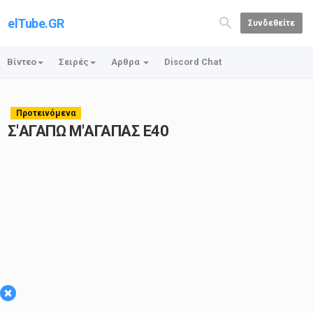
elTube.GR
Συνδεθείτε
Βίντεο
Σειρές
Αρθρα
Discord Chat
Προτεινόμενα
Σ'ΑΓΑΠΩ Μ'ΑΓΑΠΑΣ Ε40
×