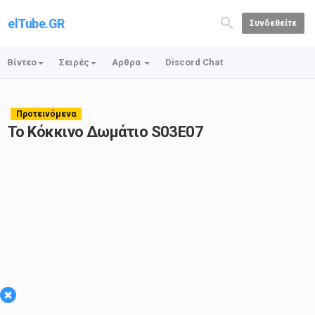
elTube.GR
Συνδεθείτε
Βίντεο
Σειρές
Αρθρα
Discord Chat
Προτεινόμενα
Το Κόκκινο Δωμάτιο S03E07
×