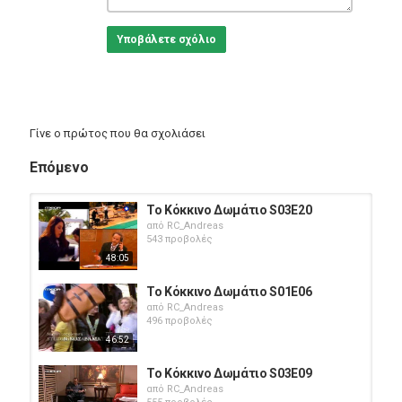
Υποβάλετε σχόλιο
Γίνε ο πρώτος που θα σχολιάσει
Επόμενο
Το Κόκκινο Δωμάτιο S03E20
από
RC_Andreas
543 προβολές
48:05
Το Κόκκινο Δωμάτιο S01E06
από
RC_Andreas
496 προβολές
46:52
Το Κόκκινο Δωμάτιο S03E09
από
RC_Andreas