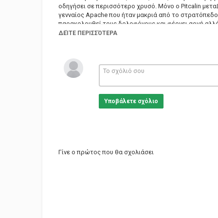
οδηγήσει σε περισσότερο χρυσό. Μόνο ο Pitcalin μετα
γενναίος Apache που ήταν μακριά από το στρατόπεδο 
παρακολουθεί τους δολοφόνους και φέρνει αργή αλλά 
ΔΕΊΤΕ ΠΕΡΙΣΣΌΤΕΡΑ
Υπότιτλοι: Ελληνικοί
Γλώσσα: Αγγλικά
Παραγωγή: 1970
Είδος Ταινίας: Western, Δράσης, περιπέτειας
Σκηνοθέτης: Jack Starrett
Ηθοποιοί: Jody McCrea, Marie Gahva and Dan Kemp
Υποβάλετε σχόλιο
Κατηγορίες
Eng Films
Γίνε ο πρώτος που θα σχολιάσει