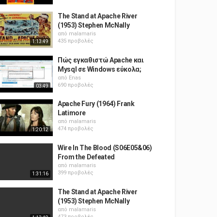
The Stand at Apache River
(1953) Stephen McNally
από
malamaris
435 προβολές
1:13:49
Πώς εγκαθιστώ Apache και
Mysql σε Windows εύκολα;
από
Enas
690 προβολές
03:49
Apache Fury (1964) Frank
Latimore
από
malamaris
474 προβολές
1:20:12
Wire In The Blood (S06E05&06)
From the Defeated
από
malamaris
399 προβολές
1:31:16
The Stand at Apache River
(1953) Stephen McNally
από
malamaris
473 προβολές