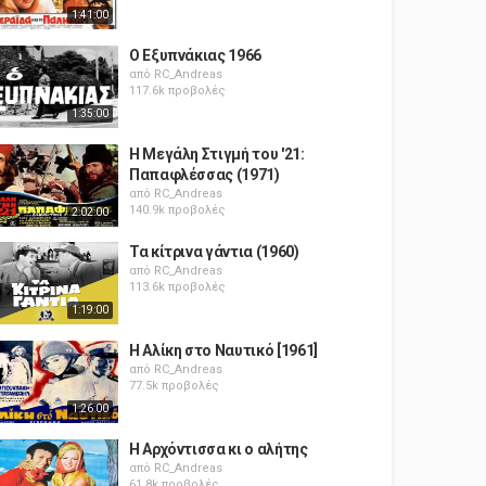
1:41:00
Ο Εξυπνάκιας 1966
από
RC_Andreas
117.6k προβολές
1:35:00
Η Μεγάλη Στιγμή του '21:
Παπαφλέσσας (1971)
από
RC_Andreas
140.9k προβολές
2:02:00
Τα κίτρινα γάντια (1960)
από
RC_Andreas
113.6k προβολές
1:19:00
Η Αλίκη στο Ναυτικό [1961]
από
RC_Andreas
77.5k προβολές
1:26:00
Η Αρχόντισσα κι ο αλήτης
από
RC_Andreas
61.8k προβολές