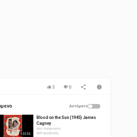
3
0
όμενο
Αυτόματο
Blood on the Sun (1945) James
Cagney
από
malamaris
409 προβολές
1:33:55