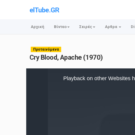
elTube.GR
Αρχική
Βίντεο
Σειρές
Αρθρα
Di
Προτεινόμενα
Cry Blood, Apache (1970)
This
is
Playback on other Websites h
a
modal
window.