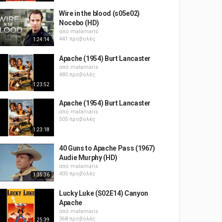
Wire in the blood (s05e02)
Nocebo (HD)
από
malamaris
441 προβολές
1:24:14
Apache (1954) Burt Lancaster
από
malamaris
485 προβολές
1:23:52
Apache (1954) Burt Lancaster
από
malamaris
505 προβολές
1:23:18
40 Guns to Apache Pass (1967)
Audie Murphy (HD)
από
malamaris
405 προβολές
1:35:36
Lucky Luke (S02E14) Canyon
Apache
από
malamaris
368 προβολές
25:39