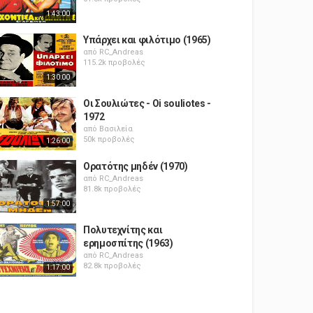
1:43:00
Υπάρχει και φιλότιμο (1965)
από
RC_Andreas
115.2k προβολές
1:30:00
Οι Σουλιώτες - Oi souliotes -
1972
από
Βασιλεία
50k προβολές
1:26:00
Ορατότης μηδέν (1970)
από
RC_Andreas
81.8k προβολές
1:57:00
Πολυτεχνίτης και
ερημοσπίτης (1963)
από
RC_Andreas
82.8k προβολές
1:17:00