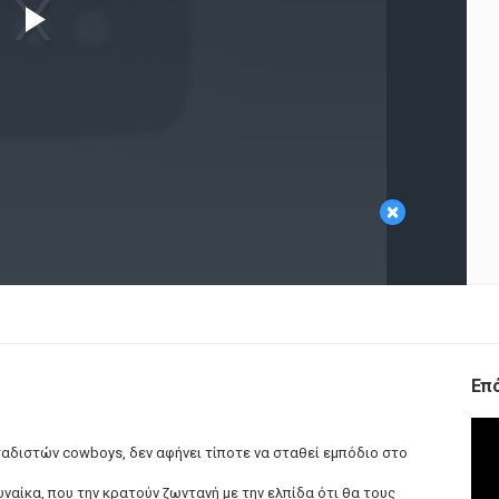
Play
Video
×
Επ
σαδιστών cowboys, δεν αφήνει τίποτε να σταθεί εμπόδιο στο
ναίκα, που την κρατούν ζωντανή με την ελπίδα ότι θα τους