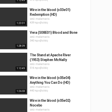
1:13:49
Wire in the blood (s03e01)
Redemption (HD)
από
malamaris
439 προβολές
1:23:31
Vera (S08E01) Blood and Bone
από
malamaris
340 προβολές
1:28:39
The Stand at Apache River
(1953) Stephen McNally
από
malamaris
516 προβολές
1:13:49
Wire in the blood (s05e04)
Anything You Can Do (HD)
από
malamaris
440 προβολές
1:26:03
Wire in the blood (s05e02)
Nocebo
από
malamaris