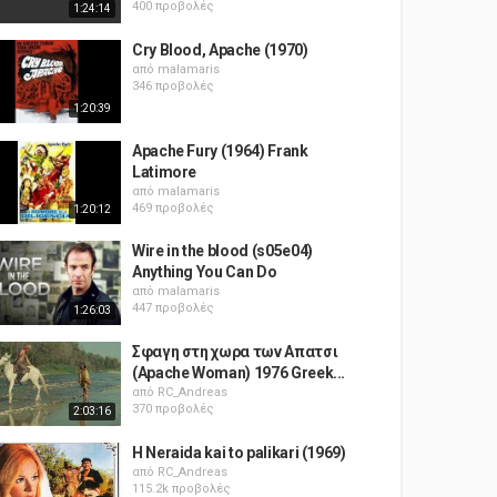
400 προβολές
1:24:14
Cry Blood, Apache (1970)
από
malamaris
346 προβολές
1:20:39
Apache Fury (1964) Frank
Latimore
από
malamaris
469 προβολές
1:20:12
Wire in the blood (s05e04)
Anything You Can Do
από
malamaris
447 προβολές
1:26:03
Σφαγη στη χωρα των Απατσι
(Apache Woman) 1976 Greek...
από
RC_Andreas
370 προβολές
2:03:16
H Neraida kai to palikari (1969)
από
RC_Andreas
115.2k προβολές