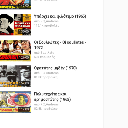
1:43:00
Υπάρχει και φιλότιμο (1965)
από
RC_Andreas
115.1k προβολές
1:30:00
Οι Σουλιώτες - Oi souliotes -
1972
από
Βασιλεία
50k προβολές
1:26:00
Ορατότης μηδέν (1970)
από
RC_Andreas
81.8k προβολές
1:57:00
Πολυτεχνίτης και
ερημοσπίτης (1963)
από
RC_Andreas
82.8k προβολές
1:17:00