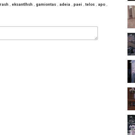
rash
,
eksantlhsh
,
gamiontas
,
adeia
,
paei
,
telos
,
apo
,