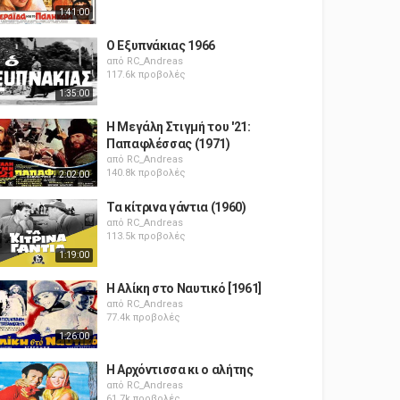
1:41:00
Ο Εξυπνάκιας 1966
από
RC_Andreas
117.6k προβολές
1:35:00
Η Μεγάλη Στιγμή του '21:
Παπαφλέσσας (1971)
από
RC_Andreas
140.8k προβολές
2:02:00
Τα κίτρινα γάντια (1960)
από
RC_Andreas
113.5k προβολές
1:19:00
Η Αλίκη στο Ναυτικό [1961]
από
RC_Andreas
77.4k προβολές
1:26:00
Η Αρχόντισσα κι ο αλήτης
από
RC_Andreas
61.7k προβολές