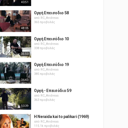
40:51
Οργή Επεισοδιο 58
από
RC_Andreas
365 προβολές
48:05
Οργή Επεισόδιο 10
από
RC_Andreas
338 προβολές
35:50
Οργή Επεισόδιο 19
από
RC_Andreas
385 προβολές
36:43
Οργή - Επεισόδιο 59
από
RC_Andreas
363 προβολές
50:39
H Neraida kai to palikari (1969)
από
RC_Andreas
115.1k προβολές