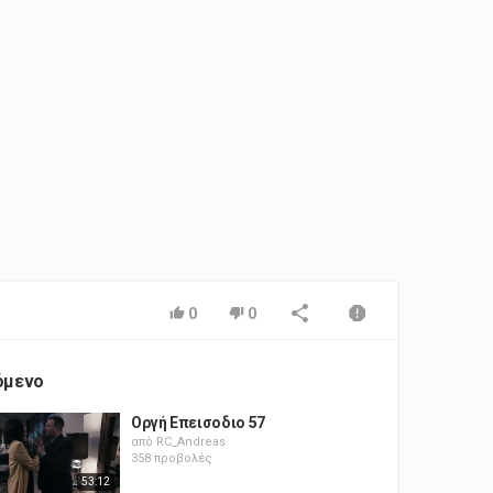
0
0
όμενο
Οργή Επεισοδιο 57
από
RC_Andreas
358 προβολές
53:12