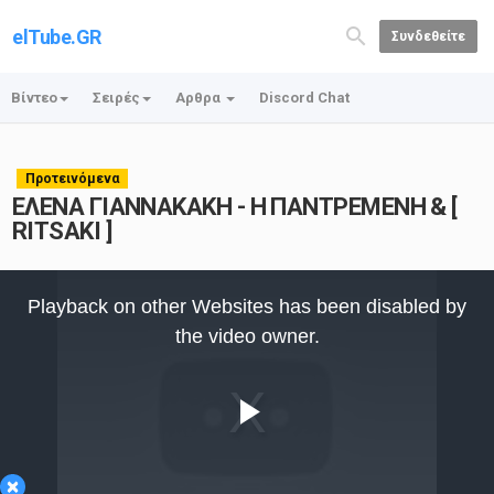
elTube.GR
Συνδεθείτε
Βίντεο
Σειρές
Αρθρα
Discord Chat
Προτεινόμενα
ΕΛΕΝΑ ΓΙΑΝΝΑΚΑΚΗ - Η ΠΑΝΤΡΕΜΕΝΗ & [
RITSAKI ]
This
is
Playback on other Websites has been disabled by
a
modal
the video owner.
window.
Play
×