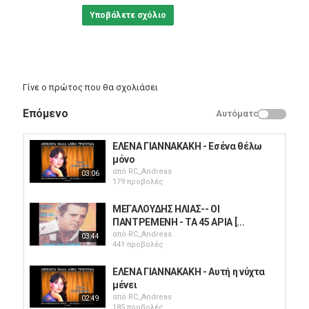
Υποβάλετε σχόλιο
Γίνε ο πρώτος που θα σχολιάσει
Επόμενο
Αυτόματο
ΕΛΕΝΑ ΓΙΑΝΝΑΚΑΚΗ - Εσένα θέλω
μόνο
από
RC_Andreas
03:06
179 προβολές
ΜΕΓΑΛΟΥΔΗΣ ΗΛΙΑΣ-- ΟΙ
ΠΑΝΤΡΕΜΕΝΗ - TA 45 ΑΡIΑ [...
από
RC_Andreas
03:44
441 προβολές
ΕΛΕΝΑ ΓΙΑΝΝΑΚΑΚΗ - Αυτή η νύχτα
μένει
από
RC_Andreas
02:49
185 προβολές