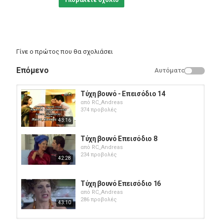
Υποβάλετε σχόλιο
Γίνε ο πρώτος που θα σχολιάσει
Επόμενο
Αυτόματο
Τύχη βουνό - Επεισόδιο 14
από
RC_Andreas
374 προβολές
43:16
Τύχη βουνό Επεισόδιο 8
από
RC_Andreas
234 προβολές
42:28
Τύχη βουνό Επεισόδιο 16
από
RC_Andreas
286 προβολές
43:10