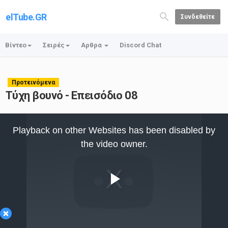
elTube.GR
Συνδεθείτε
Βίντεο
Σειρές
Αρθρα
Discord Chat
Προτεινόμενα
Τύχη βουνό - Επεισόδιο 08
This
is
Playback on other Websites has been disabled by
a
modal
the video owner.
window.
Play
×