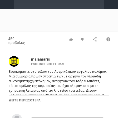
Video
459
προβολές
malamaris
Published
Sep 14, 2020
Βρισκόμαστε στο τέλος του Αμερικάνικου εμφυλίου πολέμου.
Μια συμμορία πρώην στρατιωτών με αρχηγό τον γλοιώδη
συνταγματάρχη Ντόνοβαν, αναζητούν τον Τσάρλι Μπένετ,
κάποτε μέλος της συμμορίας που έχει εξαφανιστεί με τη
χρηματική λεία μιας από τις ληστείες τράπεζας. Δίνουν
μάλιστα και επικήρυξη 10.000$, σε όποιον τον παραδώσει. Ο
κυνηγός επικηρυγμένων Κίλλερ Τζό, δεν θα μπορούσε να βρει
ΔΕΊΤΕ ΠΕΡΙΣΣΌΤΕΡΑ
καλύτερη ευκαιρία για να εξολοθρεύσει την συμμορία και να
διεκδικήσει την αμοιβή.
Σκηνοθέτης: Mario Gariazzo