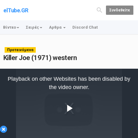
elTube.GR
Συνδεθείτε
Βίντεο
Σειρές
Αρθρα
Discord Chat
Προτεινόμενα
Killer Joe (1971) western
This
is
Playback on other Websites has been disabled by
a
modal
the video owner.
window.
Play
×