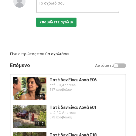
Greek Films
Υποβάλετε σχόλιο
Γίνε ο πρώτος που θα σχολιάσει
Επόμενο
Αυτόματο
Ποτέ δεν Είναι Αργά E06
από
RC_Andreas
517 προβολές
38:05
Ποτέ δεν Είναι Αργά E01
από
RC_Andreas
373 προβολές
44:17
Ποτέ δεν Είναι Αργά E18