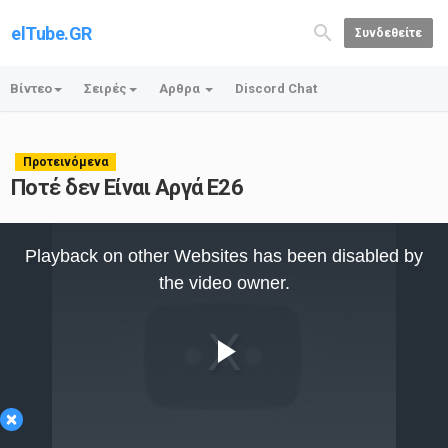
elTube.GR
Συνδεθείτε
Βίντεο
Σειρές
Αρθρα
Discord Chat
Προτεινόμενα
Ποτέ δεν Είναι Αργά E26
This
is
Playback on other Websites has been disabled by
a
modal
the video owner.
window.
Play
×