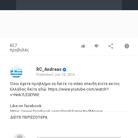
Video
457
προβολές
RC_Andreas
Published
Jun 15, 2016
Όσοι έχετε πρόβλημα να δείτε τα video επειδή είστε εκτος
Ελλάδας δείτε εδώ: https://www.youtube.com/watch?
v=Nnk7LE3EfWE
Like on facebook:
https://www.facebook.com/GreekSeriesAndMovies
Ακολουθηστε μας στο Dailymotion:
ΔΕΊΤΕ ΠΕΡΙΣΣΌΤΕΡΑ
http://www.dailymotion.com/pc-tech-video
Κατηγορίες