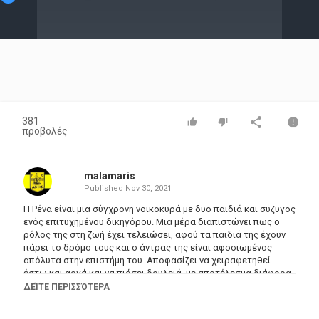
Video
381
προβολές
malamaris
Published
Nov 30, 2021
Η Ρένα είναι μια σύγχρονη νοικοκυρά με δυο παιδιά και σύζυγος
ενός επιτυχημένου δικηγόρου. Μια μέρα διαπιστώνει πως ο
ρόλος της στη ζωή έχει τελειώσει, αφού τα παιδιά της έχουν
πάρει το δρόμο τους και ο άντρας της είναι αφοσιωμένος
απόλυτα στην επιστήμη του. Αποφασίζει να χειραφετηθεί
έστω και αργά και να πιάσει δουλειά, με αποτέλεσμα διάφορα
κωμικοτραγικά επεισόδια.
ΔΕΊΤΕ ΠΕΡΙΣΣΌΤΕΡΑ
Παραγωγός: Αντώνης Μανιάτης
Σκηνοθεσία: Βαγγέλης Φουρνιστάκης