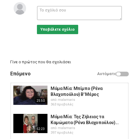
Σενάριο: Χάρης Ρώμας
Μουσική σύνθεση: Φώτης Μητρόπουλος
Φωτογραφία: Βασίλης Χριστομόγλου
Ηθοποιοί: Ρένα Βλαχοπούλου (Ρένα) , Γιώργος Λουκάκης
(Απόστολος) , Μαριάννα Λαγουρού (Μάρθα) , Έφη
Υποβάλετε σχόλιο
Τσαμποδήμου (Αννούλα) , Κώστας Κούκιος (Γιώργος) , Χάρης
Ρώμας (Βασίλης Καλατζής), Νένα Χρονοπούλου, Κάτια
Παπανικολάου, Κάτια Κυβέλου, Δήμητρα Σερεμέτη, Νατάσα
Τόδωρη, Έρη Παπαδοπούλου, Γιώργος Παρμαξιζόγλου
Κατηγορίες
Γίνε ο πρώτος που θα σχολιάσει
Greek Films
Επόμενο
Αυτόματο
Μάμα Μία: Μπίμπο (Ρένα
Βλαχοπούλου) Β' Μέρος
από
malamaris
25:50
363 προβολές
Μάμα Μία: Της Ζήλειας τα
Καμώματα (Ρένα Βλαχοπούλου)...
από
malamaris
52:23
397 προβολές