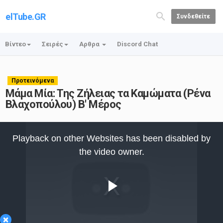
elTube.GR
Συνδεθείτε
Βίντεο
Σειρές
Αρθρα
Discord Chat
Προτεινόμενα
Μάμα Μία: Της Ζήλειας τα Καμώματα (Ρένα
Βλαχοπούλου) Β' Μέρος
This
is
Playback on other Websites has been disabled by
a
modal
the video owner.
window.
Play
×