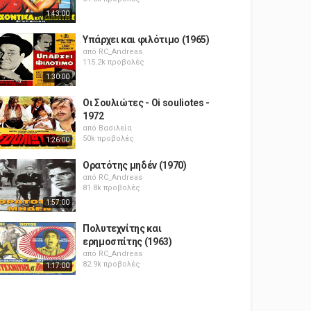
1:43:00
Υπάρχει και φιλότιμο (1965)
από
RC_Andreas
115.2k προβολές
1:30:00
Οι Σουλιώτες - Oi souliotes -
1972
από
Βασιλεία
50k προβολές
1:26:00
Ορατότης μηδέν (1970)
από
RC_Andreas
81.8k προβολές
1:57:00
Πολυτεχνίτης και
ερημοσπίτης (1963)
από
RC_Andreas
82.9k προβολές
1:17:00