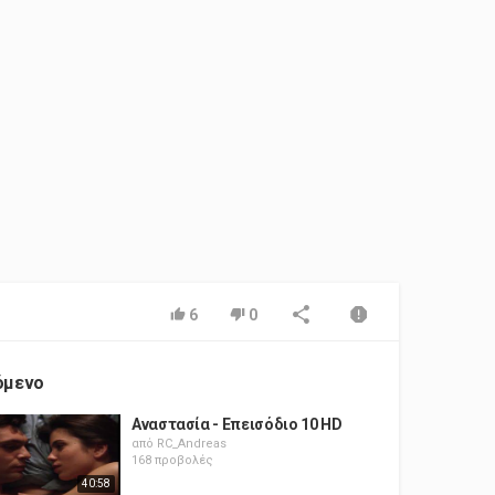
6
0
όμενο
Αναστασία - Επεισόδιο 10 HD
από
RC_Andreas
168 προβολές
40:58