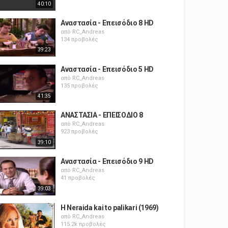
40:10
Αναστασία - Επεισόδιο 8 HD
από
RC_Andreas
134 προβολές
39:23
Αναστασία - Επεισόδιο 5 HD
από
RC_Andreas
135 προβολές
41:35
ΑΝΑΣΤΑΣΙΑ - ΕΠΕΙΣΟΔΙΟ 8
από
RC_Andreas
923 προβολές
39:10
Αναστασία - Επεισόδιο 9 HD
από
RC_Andreas
41 προβολές
39:03
H Neraida kai to palikari (1969)
από
RC_Andreas
115.2k προβολές