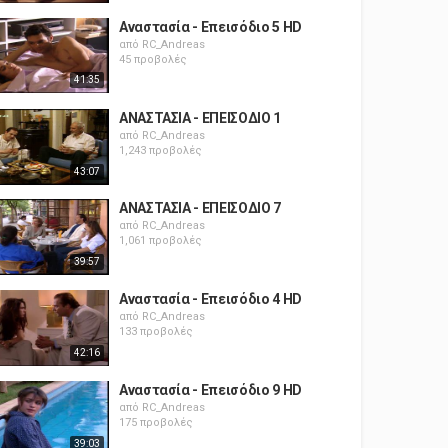
Αναστασία - Επεισόδιο 5 HD
από
RC_Andreas
45 προβολές
41:35
ΑΝΑΣΤΑΣΙΑ - ΕΠΕΙΣΟΔΙΟ 1
από
RC_Andreas
1,243 προβολές
43:07
ΑΝΑΣΤΑΣΙΑ - ΕΠΕΙΣΟΔΙΟ 7
από
RC_Andreas
1,061 προβολές
39:57
Αναστασία - Επεισόδιο 4 HD
από
RC_Andreas
133 προβολές
42:16
Αναστασία - Επεισόδιο 9 HD
από
RC_Andreas
175 προβολές
39:03