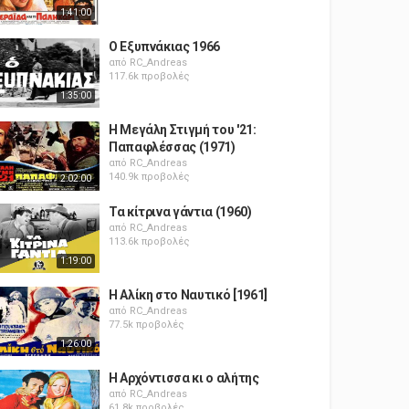
1:41:00
Ο Εξυπνάκιας 1966
από
RC_Andreas
117.6k προβολές
1:35:00
Η Μεγάλη Στιγμή του '21:
Παπαφλέσσας (1971)
από
RC_Andreas
140.9k προβολές
2:02:00
Τα κίτρινα γάντια (1960)
από
RC_Andreas
113.6k προβολές
1:19:00
Η Αλίκη στο Ναυτικό [1961]
από
RC_Andreas
77.5k προβολές
1:26:00
Η Αρχόντισσα κι ο αλήτης
από
RC_Andreas
61.8k προβολές