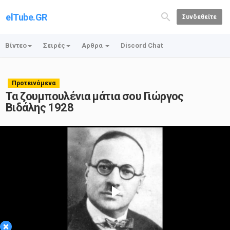
elTube.GR
Συνδεθείτε
Βίντεο
Σειρές
Αρθρα
Discord Chat
Προτεινόμενα
Τα ζουμπουλένια μάτια σου Γιώργος
Βιδάλης 1928
Play
×