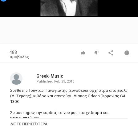
Video
488
προβολές
Greek-Music
Published
Feb 29, 2016
Συνθέτης Τούντας Παναγιώτης. Συνοδεύει ορχήστρα από βιολί
(Δ. Σέμσης), κιθάρα και σαντούρι. Δίσκος Odeon Γερμανίας GA
1303
Συ μου πήρες την καρδιά, το νου μου, παιχνιδιάρα και
καμωματού μου,
ΔΕΊΤΕ ΠΕΡΙΣΣΌΤΕΡΑ
συ μου πήρες την καρδιά, το νου μου, παιχνιδιάρα και
καμωματού μου,