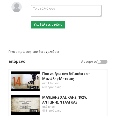
η ξενιτιά με χαίρεται
κι ο τόπος μου με κράζει
και η μάνα που με γέννησε
Υποβάλετε σχόλιο
και η μάνα που με γέννησε
η μάνα που με γέννησε
κλαίει κι ανιστενάζει
ν’ ο ξένος μέσ’ στην ξενιτιά
Γίνε ο πρώτος που θα σχολιάσει
ν’ ο ξένος μέσ’ στην ξενιτιά
Επόμενο
Αυτόματο
ο ξένος μέσ’ στην ξενιτιά
σαν το … κεντίζει
Που να βρω ένα ζεΐμπέκικο -
σαν το βασιλικό ανθεί
Μανώλης Μητσιάς
σαν το βασιλικόν ανθεί
από
Έλληνας
608 προβολές
02:44
σαν το βασιλικό ανθεί
μα στήθια δε μυρίζει
ΜΑΝΩΛΗΣ ΧΑΣΙΚΛΗΣ, 1929,
ΑΝΤΩΝΗΣ ΝΤΑΛΓΚΑΣ
Κατηγορίες
από
Enas
Greek Music
518 προβολές
03:24