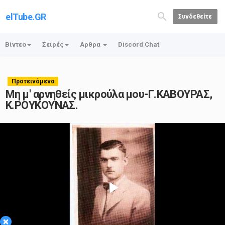
elTube.GR
Συνδεθείτε
Βίντεο
Σειρές
Αρθρα
Discord Chat
Προτεινόμενα
Μη μ' αρνηθείς μικρούλα μου-Γ.ΚΑΒΟΥΡΑΣ,
Κ.ΡΟΥΚΟΥΝΑΣ.
Play
×