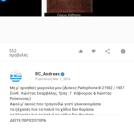
Video
552
προβολές
RC_Andreas
Published
Mar 1, 2016
Μη μ' αρνηθείς μικρούλα μου (Δίσκος Parlophone B-21932 / 1937
Συνθ.: Κώστας Σκαρβέλης, Τραγ.: Γ. Κάβουρας & Κώστας
Ρούκουνας)
Αφού μ' ακούς που τραγουδώ γιατί γλυκοκοιμάσαι
τα ξέχασες πια τα παλιά τα χάδια δεν θυμάσαι
τα ξέχασες πια τα παλιά τα χάδια δεν θυμάσαι
αφού μ' ακούς που τραγουδώ γιατί γλυκοκοιμάσαι
ΔΕΊΤΕ ΠΕΡΙΣΣΌΤΕΡΑ
Αρνιέσαι όπου μου' λεγες με μάτια δακρυσμένα