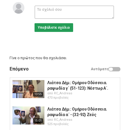
Λιάτσα Δήμητρα. Ανάγνωση στον Ομηρικό κύκλο.
Περισσότερα βίντεο:
https://www.youtube.com/channel/UCt_Oo5We2z3koEL6DERAcXw
Υποβάλετε σχόλιο
Κατηγορίες
Education
Γίνε ο πρώτος που θα σχολιάσει
Επόμενο
Αυτόματο
Λιάτσα Δήμ.: Ομήρου Οδύσσεια.
ραψωδία γ΄ (51-123): Νέστωρ Α΄.
από
RC_Andreas
13:55
470 προβολές
Λιάτσα Δήμ.: Ομήρου Οδύσσεια.
ραψωδία α΄ - (32-92) Ζεύς
από
RC_Andreas
15:01
525 προβολές