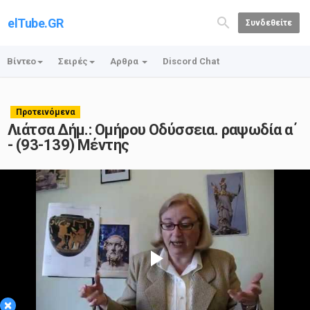
elTube.GR
Συνδεθείτε
Βίντεο
Σειρές
Αρθρα
Discord Chat
Προτεινόμενα
Λιάτσα Δήμ.: Ομήρου Οδύσσεια. ραψωδία α΄
- (93-139) Μέντης
Play
×