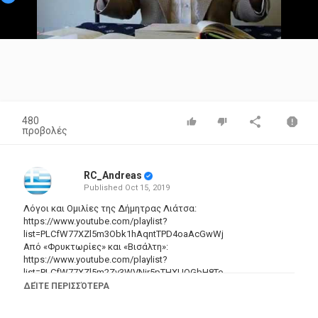
Video
480
προβολές
RC_Andreas
Published
Oct 15, 2019
Λόγοι και Ομιλίες της Δήμητρας Λιάτσα:
https://www.youtube.com/playlist?
list=PLCfW77XZl5m3Obk1hAqntTPD4oaAcGwWj
Από «Φρυκτωρίες» και «Βισάλτη»:
https://www.youtube.com/playlist?
list=PLCfW77XZl5m2Zv3WVNjr5pTHXUQGbH8To
Ομήρου Ιλιάς: https://www.youtube.com/playlist?
ΔΕΊΤΕ ΠΕΡΙΣΣΌΤΕΡΑ
list=PLCfW77XZl5m2evOj7SzNAXk6ePz55zgFM